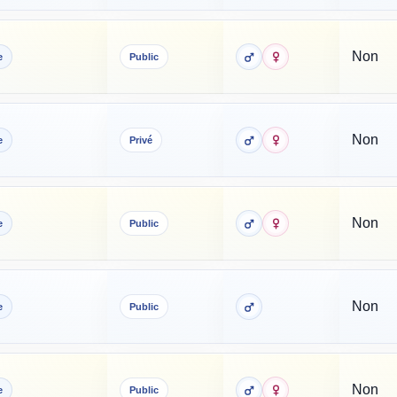
Non
e
Public
Non
e
Privé
Non
e
Public
Non
e
Public
Non
e
Public