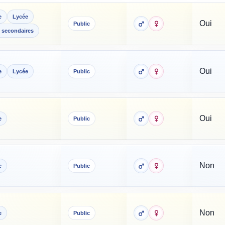
e
Lycée
Oui
Public
 secondaires
Oui
e
Lycée
Public
Oui
e
Public
Non
e
Public
Non
e
Public