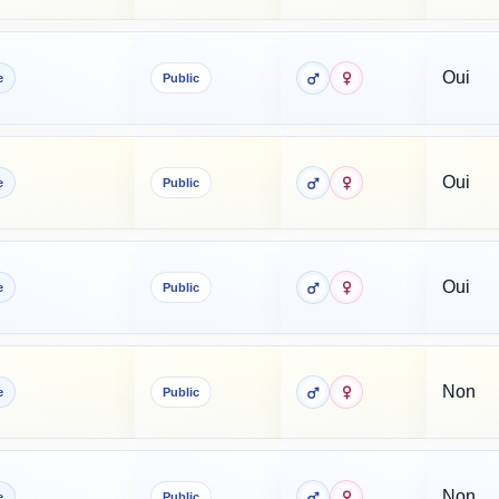
Oui
e
Public
Oui
e
Public
Oui
e
Public
Non
e
Public
Non
e
Public