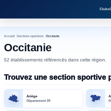
Clubs
Accueil
Sections sportives
Occitanie
Occitanie
52 établissements référencés dans cette région.
Trouvez une section sportive 
Ariège
(
09
)
Aude
(
11
)
Ariège
A
Département
09
D