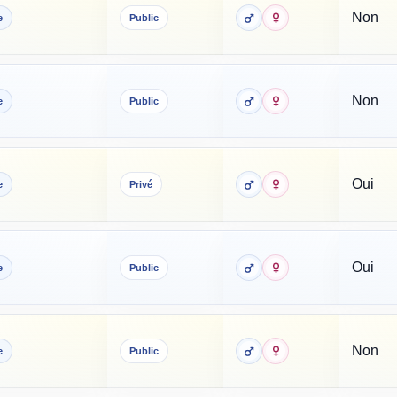
Non
e
Public
Non
e
Public
Oui
e
Privé
Oui
e
Public
Non
e
Public