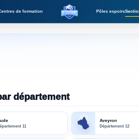
Centres de formation
Pôles espoirs
Sectio
Détections Foot
par
département
Aveyron
(
12
)
ude
Aveyron
épartement
11
Département
12