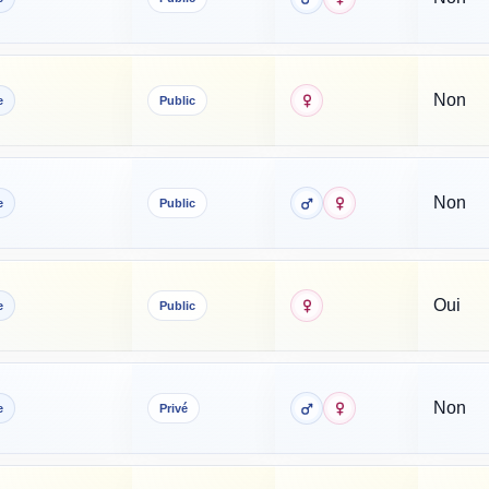
Non
e
Public
Non
e
Public
Oui
e
Public
Non
e
Privé