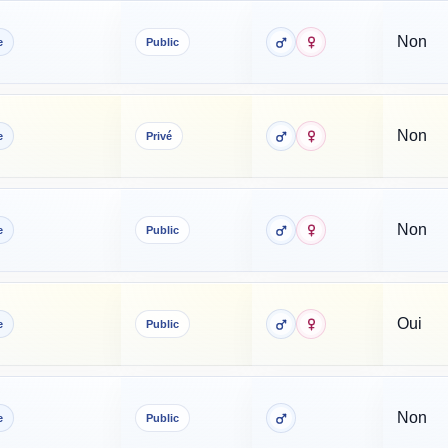
Non
e
Public
Non
e
Privé
Non
e
Public
Oui
e
Public
Non
e
Public