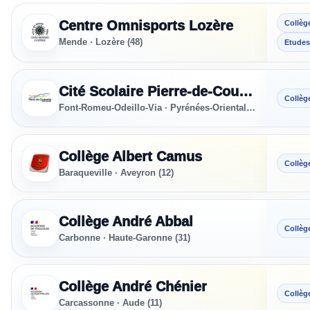
Sections sportives référencées en Occitanie
Centre Omnisports Lozère
Collèg
Mende · Lozère (48)
Etudes
Cité Scolaire Pierre-de-Coubertin
Collèg
Font-Romeu-Odeillo-Via · Pyrénées-Orientales (66)
Collège Albert Camus
Collèg
Baraqueville · Aveyron (12)
Collège André Abbal
Collèg
Carbonne · Haute-Garonne (31)
Collège André Chénier
Collèg
Carcassonne · Aude (11)