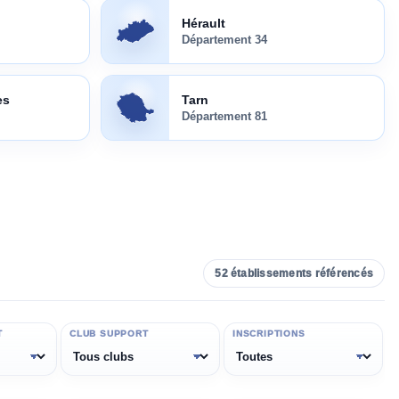
Hérault
(
34
)
Hérault
Département
34
Tarn
(
81
)
es
Tarn
Département
81
52
établissements référencés
T
CLUB SUPPORT
INSCRIPTIONS