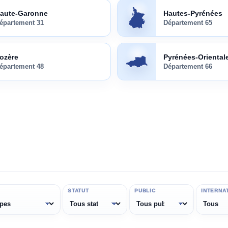
ne
(
31
)
Hautes-Pyrénées
(
65
)
aute-Garonne
Hautes-Pyrénées
épartement
31
Département
65
Pyrénées-Orientales
(
66
)
ozère
Pyrénées-Oriental
épartement
48
Département
66
STATUT
PUBLIC
INTERNA