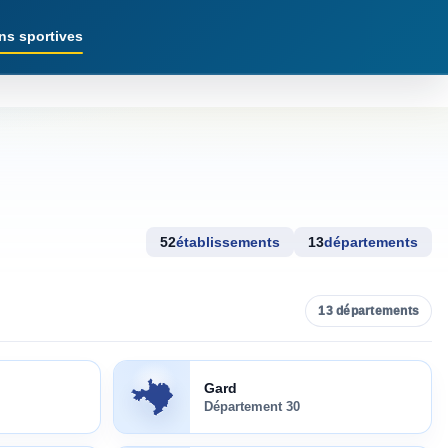
ns sportives
52
établissements
13
départements
13
départements
Gard
(
30
)
Gard
Département
30