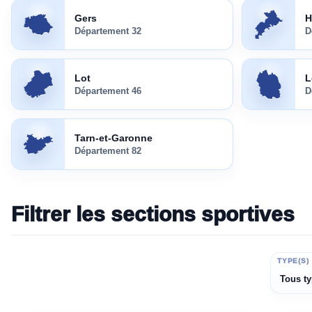
Gers
(
32
)
Haute-Garon
Gers
H
Département
32
D
Lot
(
46
)
Lozère
(
48
)
Lot
L
Département
46
D
Tarn-et-Garonne
(
82
)
Tarn-et-Garonne
Département
82
Filtrer les sections sportives
ÉTABLISSEMENT
TYPE(S)