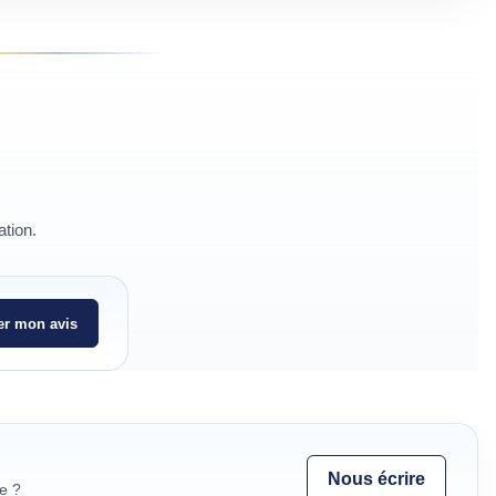
ation.
r mon avis
Nous écrire
e ?