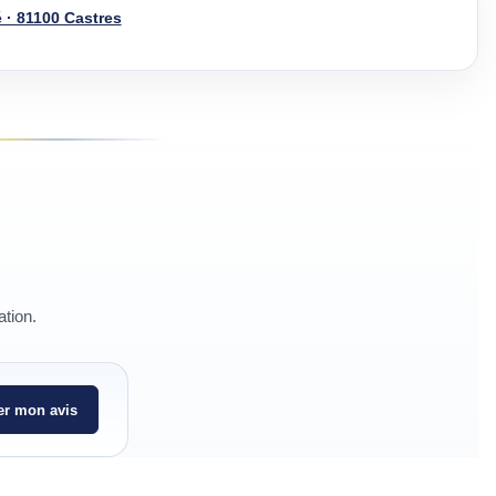
 · 81100 Castres
ation.
r mon avis