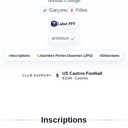
Niveau
Collège
Garçons
Filles
Label FFF
INTERNAT
Inscriptions
Journées Portes-Ouvertes (JPO)
Détections
US Castres Football
CLUB SUPPORT
81100 · Castres
Inscriptions