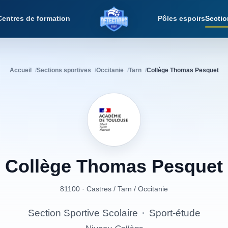
Centres de formation
Pôles espoirs
Sectio
Détections Foot
Accueil
Sections sportives
Occitanie
Tarn
Collège Thomas Pesquet
Collège
Thomas
Pesquet
81100 · Castres
/
Tarn
/
Occitanie
Section Sportive Scolaire
·
Sport-étude