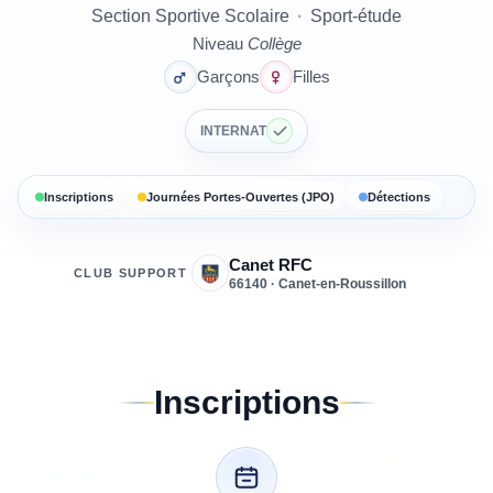
Section Sportive Scolaire
·
Sport-étude
Niveau
Collège
Garçons
Filles
INTERNAT
Inscriptions
Journées Portes-Ouvertes (JPO)
Détections
Canet RFC
CLUB SUPPORT
66140 · Canet-en-Roussillon
Inscriptions