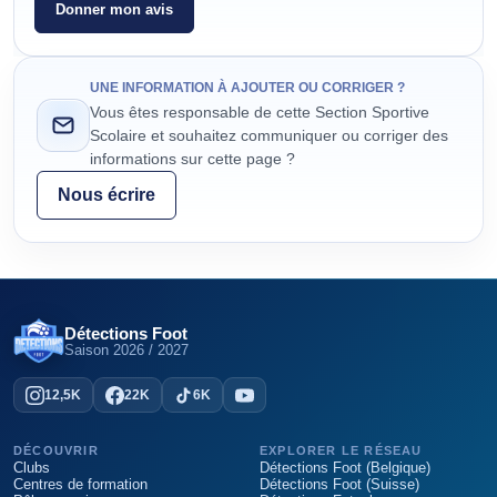
Donner mon avis
UNE INFORMATION À AJOUTER OU CORRIGER ?
Vous êtes responsable de cette Section Sportive
Scolaire et souhaitez communiquer ou corriger des
informations sur cette page ?
Nous écrire
Détections Foot
Saison
2026 / 2027
12,5K
22K
6K
DÉCOUVRIR
EXPLORER LE RÉSEAU
Clubs
Détections Foot (Belgique)
Centres de formation
Détections Foot (Suisse)