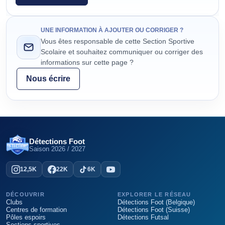
UNE INFORMATION À AJOUTER OU CORRIGER ?
Vous êtes responsable de cette Section Sportive
Scolaire et souhaitez communiquer ou corriger des
informations sur cette page ?
Nous écrire
Détections Foot
Saison
2026 / 2027
12,5K
22K
6K
DÉCOUVRIR
EXPLORER LE RÉSEAU
Clubs
Détections Foot (Belgique)
Centres de formation
Détections Foot (Suisse)
Pôles espoirs
Détections Futsal
Sections sportives