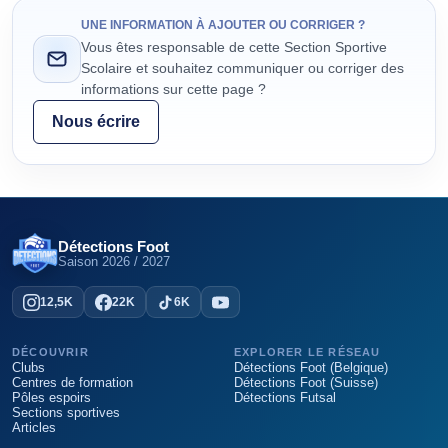
UNE INFORMATION À AJOUTER OU CORRIGER ?
Vous êtes responsable de cette Section Sportive
Scolaire et souhaitez communiquer ou corriger des
informations sur cette page ?
Nous écrire
Détections Foot
Saison
2026 / 2027
12,5K
22K
6K
DÉCOUVRIR
EXPLORER LE RÉSEAU
Clubs
Détections Foot (Belgique)
Centres de formation
Détections Foot (Suisse)
Pôles espoirs
Détections Futsal
Sections sportives
Articles