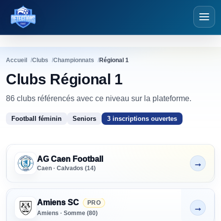
Détections Foot
Accueil
Clubs
Championnats
Régional 1
Clubs Régional 1
86 clubs référencés avec ce niveau sur la plateforme.
Football féminin
Seniors
3 inscriptions ouvertes
Clubs
Régional 1
CLUB
SÉNIORS
FORMATION
PRÉFORMATION
PARTE
Clubs Régional 1
AG Caen Football
→
Non indiqué
Caen · Calvados (14)
Amiens SC
PRO
→
Non indiqué
Amiens · Somme (80)