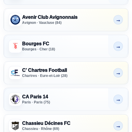
Avenir Club Avignonnais
→
Non indiqué
Avignon · Vaucluse (84)
Bourges FC
→
Non indiqué
Bourges · Cher (18)
C' Chartres Football
→
Non indiqué
Chartres · Eure-et-Loir (28)
CA Paris 14
→
Non indiqué
Paris · Paris (75)
Chassieu Décines FC
→
Non indiqué
Chassieu · Rhône (69)