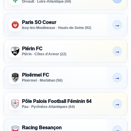
Orvault · Loire-Atlantique (44)
Paris SO Coeur
→
Non indiqué
Issy-les-Moulineaux · Hauts-de-Seine (92)
Plérin FC
→
Non indiqué
Plérin · Côtes d'Armor (22)
Ploërmel FC
→
Non indiqué
Ploërmel · Morbihan (56)
Pôle Palois Football Féminin 64
→
Non indiqué
Pau · Pyrénées-Atlantiques (64)
Racing Besançon
→
Non indiqué