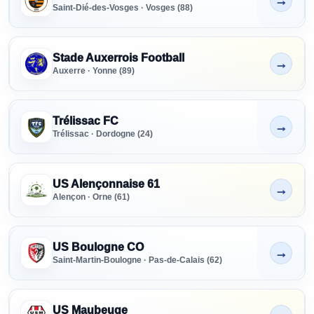
→
Non indiqué
Saint-Dié-des-Vosges · Vosges (88)
Stade Auxerrois Football
→
Non indiqué
Auxerre · Yonne (89)
Trélissac FC
→
Non indiqué
Trélissac · Dordogne (24)
US Alençonnaise 61
→
Non indiqué
Alençon · Orne (61)
US Boulogne CO
→
Non indiqué
Saint-Martin-Boulogne · Pas-de-Calais (62)
US Maubeuge