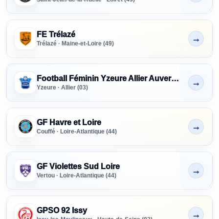
FE Trélazé
→
Non indiqué
Trélazé · Maine-et-Loire (49)
Football Féminin Yzeure Allier Auvergne
→
Non indiqué
Yzeure · Allier (03)
GF Havre et Loire
→
Non indiqué
Couffé · Loire-Atlantique (44)
GF Violettes Sud Loire
→
Non indiqué
Vertou · Loire-Atlantique (44)
GPSO 92 Issy
→
Non indiqué