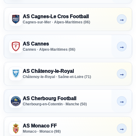
AS Cagnes-Le Cros Football
→
Non indiqué
Cagnes-sur-Mer · Alpes-Maritimes (06)
AS Cannes
→
Non indiqué
Cannes · Alpes-Maritimes (06)
AS Châtenoy-le-Royal
→
Non indiqué
Châtenoy-le-Royal · Saône-et-Loire (71)
AS Cherbourg Football
→
Non indiqué
Cherbourg-en-Cotentin · Manche (50)
AS Monaco FF
→
Non indiqué
Monaco · Monaco (98)