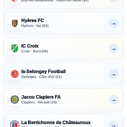
Issy-les-Moulineaux · Hauts-de-Seine (92)
Hyères FC
→
Non indiqué
Hyères · Var (83)
IC Croix
→
Non indiqué
Croix · Nord (59)
Is-Selongey Football
→
Non indiqué
Selongey · Côte-d'Or (21)
Jacou Clapiers FA
→
Non indiqué
Clapiers · Hérault (34)
La Berrichonne de Châteauroux
→
Non indiqué