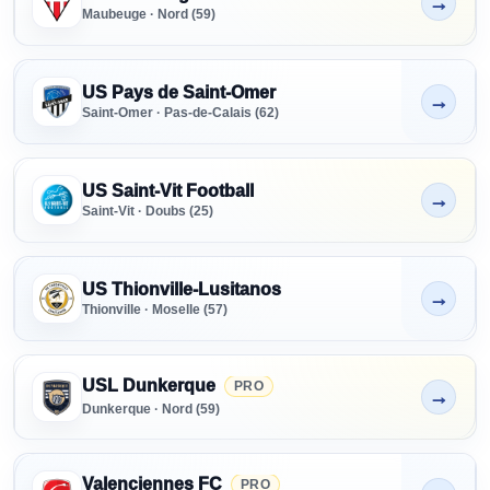
→
Non indiqué
Maubeuge · Nord (59)
US Pays de Saint-Omer
→
Non indiqué
Saint-Omer · Pas-de-Calais (62)
US Saint-Vit Football
→
Non indiqué
Saint-Vit · Doubs (25)
US Thionville-Lusitanos
→
Non indiqué
Thionville · Moselle (57)
USL Dunkerque
PRO
→
Non indiqué
Dunkerque · Nord (59)
Valenciennes FC
PRO