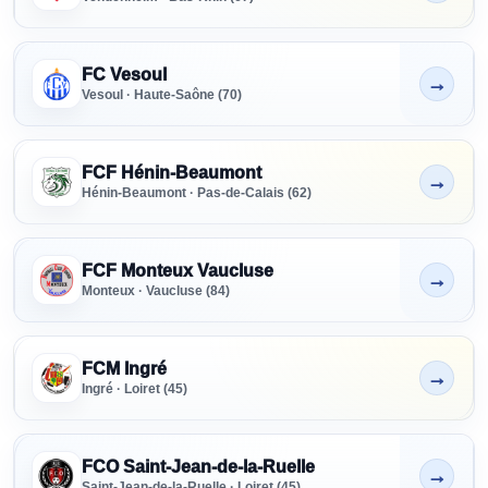
FC Vesoul
→
Non indiqué
Vesoul · Haute-Saône (70)
FCF Hénin-Beaumont
→
Non indiqué
Hénin-Beaumont · Pas-de-Calais (62)
FCF Monteux Vaucluse
→
Non indiqué
Monteux · Vaucluse (84)
FCM Ingré
→
Non indiqué
Ingré · Loiret (45)
FCO Saint-Jean-de-la-Ruelle
→
Non indiqué
Saint-Jean-de-la-Ruelle · Loiret (45)