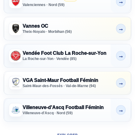
→
Non indiqué
Valenciennes · Nord (59)
Vannes OC
→
Non indiqué
Theix-Noyalo · Morbihan (56)
Vendée Foot Club La Roche-sur-Yon
→
Non indiqué
La Roche-sur-Yon · Vendée (85)
VGA Saint-Maur Football Féminin
→
Non indiqué
Saint-Maur-des-Fossés · Val-de-Marne (94)
Villeneuve-d'Ascq Football Féminin
→
Non indiqué
Villeneuve-d'Ascq · Nord (59)