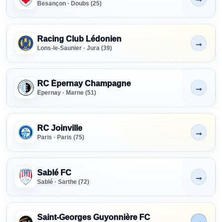
Besançon · Doubs (25)
Racing Club Lédonien
→
Non indiqué
Lons-le-Saunier · Jura (39)
RC Épernay Champagne
→
Non indiqué
Épernay · Marne (51)
RC Joinville
→
Non indiqué
Paris · Paris (75)
Sablé FC
→
Non indiqué
Sablé · Sarthe (72)
Saint-Georges Guyonnière FC
→
En cours