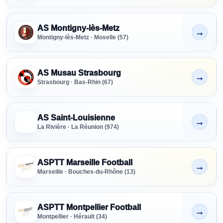
AS Montigny-lès-Metz
→
Non indiqué
Montigny-lès-Metz · Moselle (57)
AS Musau Strasbourg
→
Non indiqué
Strasbourg · Bas-Rhin (67)
AS Saint-Louisienne
→
Non indiqué
La Rivière · La Réunion (974)
ASPTT Marseille Football
→
Non indiqué
Marseille · Bouches-du-Rhône (13)
ASPTT Montpellier Football
→
Non indiqué
Montpellier · Hérault (34)