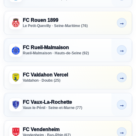
FC Rouen 1899
→
Non indiqué
Le Petit-Quevilly · Seine-Maritime (76)
FC Rueil-Malmaison
→
Non indiqué
Rueil-Malmaison · Hauts-de-Seine (92)
FC Valdahon Vercel
→
Non indiqué
Valdahon · Doubs (25)
FC Vaux-La-Rochette
→
Non indiqué
Vaux-le-Pénil · Seine-et-Marne (77)
FC Vendenheim
→
Non indiqué
Vendenheim · Bas-Rhin (67)