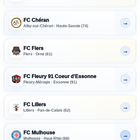
FC Chéran
→
Non indiqué
Alby-sur-Chéran · Haute-Savoie (74)
FC Flers
→
Non indiqué
Flers · Orne (61)
FC Fleury 91 Coeur d'Essonne
→
Non indiqué
Fleury-Mérogis · Essonne (91)
FC Lillers
→
Non indiqué
Lillers · Pas-de-Calais (62)
FC Mulhouse
→
En cours
Mulhouse · Haut-Rhin (68)