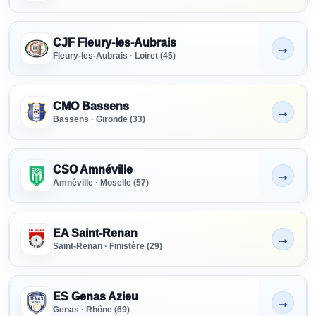
CJF Fleury-les-Aubrais
→
Non indiqué
Fleury-les-Aubrais · Loiret (45)
CMO Bassens
→
Non indiqué
Bassens · Gironde (33)
CSO Amnéville
→
Non indiqué
Amnéville · Moselle (57)
EA Saint-Renan
→
Non indiqué
Saint-Renan · Finistère (29)
ES Genas Azieu
→
Non indiqué
Genas · Rhône (69)