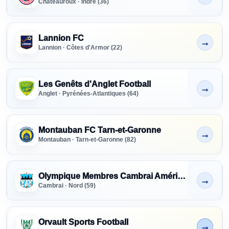
Châteauroux · Indre (36)
Lannion FC
→
Non indiqué
Lannion · Côtes d'Armor (22)
Les Genêts d'Anglet Football
→
Non indiqué
Anglet · Pyrénées-Atlantiques (64)
Montauban FC Tarn-et-Garonne
→
Non indiqué
Montauban · Tarn-et-Garonne (82)
Olympique Membres Cambrai Amérique
→
Non indiqué
Cambrai · Nord (59)
Orvault Sports Football
→
En cours