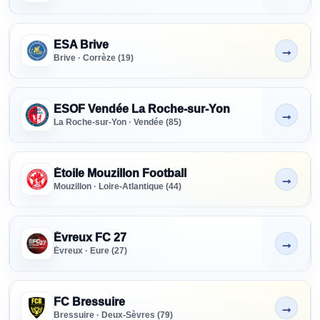
ESA Brive
→
Non indiqué
Brive · Corrèze (19)
ESOF Vendée La Roche-sur-Yon
→
Non indiqué
La Roche-sur-Yon · Vendée (85)
Étoile Mouzillon Football
→
Non indiqué
Mouzillon · Loire-Atlantique (44)
Évreux FC 27
→
Non indiqué
Évreux · Eure (27)
FC Bressuire
→
Non indiqué
Bressuire · Deux-Sèvres (79)