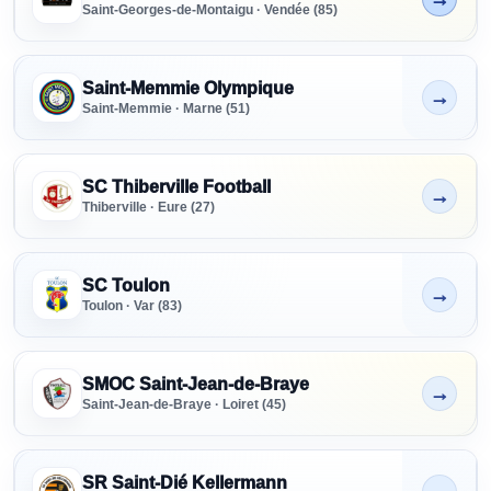
Saint-Georges-de-Montaigu · Vendée (85)
Saint-Memmie Olympique
→
Non indiqué
Saint-Memmie · Marne (51)
SC Thiberville Football
→
Non indiqué
Thiberville · Eure (27)
SC Toulon
→
Non indiqué
Toulon · Var (83)
SMOC Saint-Jean-de-Braye
→
Non indiqué
Saint-Jean-de-Braye · Loiret (45)
SR Saint-Dié Kellermann