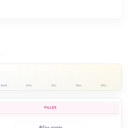
Août
Sep
Oct
Nov
Déc
FILLES
🔔
Être alertée