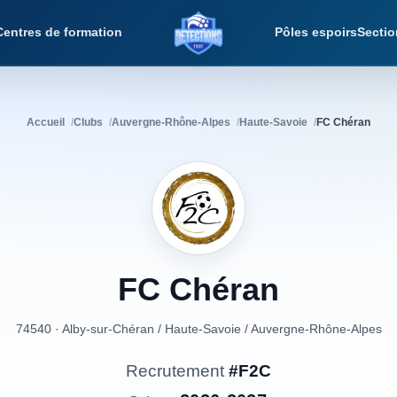
Centres de formation
Pôles espoirs
Sectio
Détections Foot
Accueil
Clubs
Auvergne-Rhône-Alpes
Haute-Savoie
FC Chéran
FC
Chéran
74540 · Alby-sur-Chéran
/
Haute-Savoie
/
Auvergne-Rhône-Alpes
Recrutement
#F2C