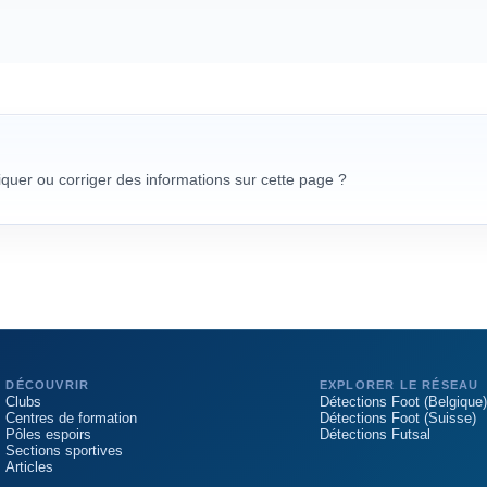
uer ou corriger des informations sur cette page ?
DÉCOUVRIR
EXPLORER LE RÉSEAU
Clubs
Détections Foot (Belgique)
Centres de formation
Détections Foot (Suisse)
Pôles espoirs
Détections Futsal
Sections sportives
Articles