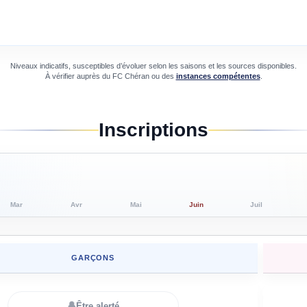
Niveaux indicatifs, susceptibles d’évoluer selon les saisons et les sources disponibles.
À vérifier auprès du
FC Chéran
ou des
instances compétentes
.
Inscriptions
Mar
Avr
Mai
Juin
Juil
GARÇONS
🔔
Être alerté