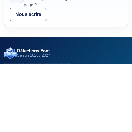
page ?
Nous écrire
Détections Foot
Saison
2026 / 2027
12,5K
22K
6K
DÉCOUVRIR
EXPLORER LE RÉSEAU
Clubs
Détections Foot (Belgique)
Centres de formation
Détections Foot (Suisse)
Pôles espoirs
Détections Futsal
Sections sportives
Articles
TRAVAILLER AVEC NOUS
Publier mon
GRATUIT
recrutement
Annoncer sur Détections