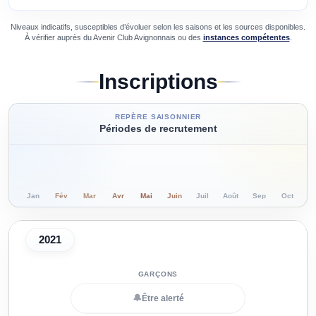
Niveaux indicatifs, susceptibles d’évoluer selon les saisons et les sources disponibles.
À vérifier auprès du
Avenir Club Avignonnais
ou des
instances compétentes
.
Inscriptions
REPÈRE SAISONNIER
Périodes de recrutement
Jan
Fév
Mar
Avr
Mai
Juin
Juil
Août
Sep
Oct
N
2021
🔔
Être alerté