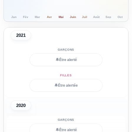
Jan
Fév
Mar
Avr
Mai
Juin
Juil
Août
Sep
Oct
N
2021
🔔
Être alerté
🔔
Être alertée
2020
🔔
Être alerté