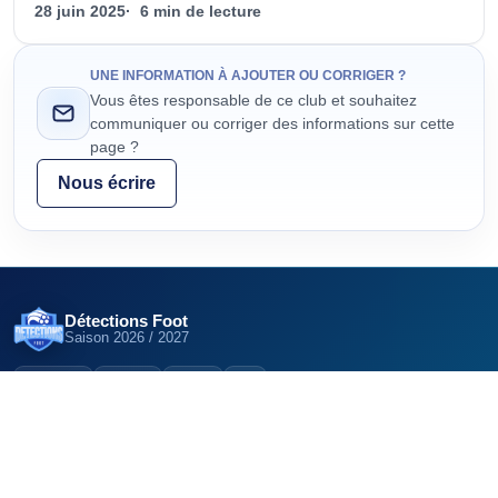
28 juin 2025
6 min de lecture
UNE INFORMATION À AJOUTER OU CORRIGER ?
Vous êtes responsable de ce club et souhaitez
communiquer ou corriger des informations sur cette
page ?
Nous écrire
Détections Foot
Saison
2026 / 2027
12,5K
22K
6K
DÉCOUVRIR
EXPLORER LE RÉSEAU
Clubs
Détections Foot (Belgique)
Centres de formation
Détections Foot (Suisse)
Pôles espoirs
Détections Futsal