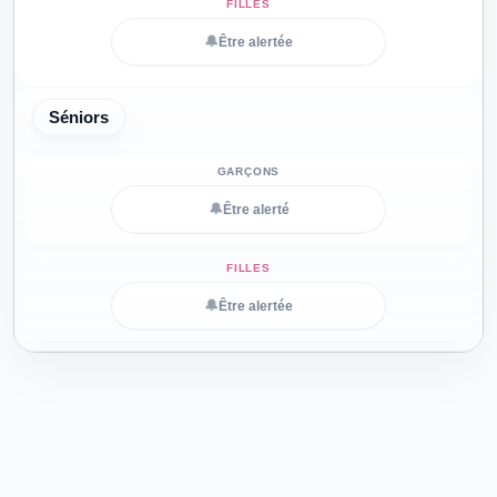
🔔
Être alertée
Séniors
🔔
Être alerté
🔔
Être alertée