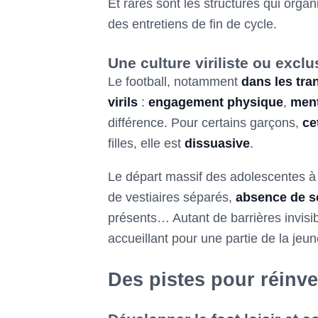
Et rares sont les structures qui orga
des entretiens de fin de cycle.
Une culture viriliste ou exclu
Le football, notamment
dans les tra
virils
:
engagement physique
,
ment
différence. Pour certains garçons,
ce
filles, elle est
dissuasive
.
Le départ massif des adolescentes à 
de vestiaires séparés,
absence de s
présents… Autant de barrières invisib
accueillant pour une partie de la jeu
Des pistes pour réinven