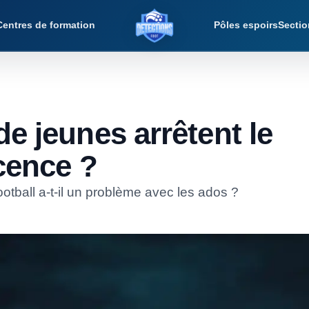
Centres de formation
Pôles espoirs
Sectio
Détections Foot
de jeunes arrêtent le
scence ?
football a-t-il un problème avec les ados ?