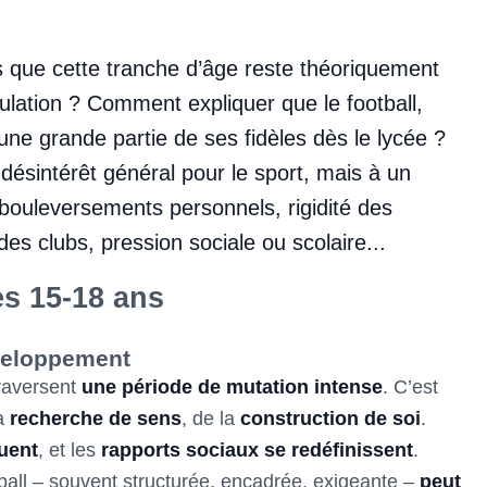
s que cette tranche d’âge reste théoriquement
pulation ? Comment expliquer que le football,
 une grande partie de ses fidèles dès le lycée ?
ésintérêt général pour le sport, mais à un
bouleversements personnels, rigidité des
es clubs, pression sociale ou scolaire...
es 15-18 ans
veloppement
traversent
une période de mutation intense
. C’est
la
recherche de sens
, de la
construction de soi
.
luent
, et les
rapports sociaux se redéfinissent
.
tball – souvent structurée, encadrée, exigeante –
peut