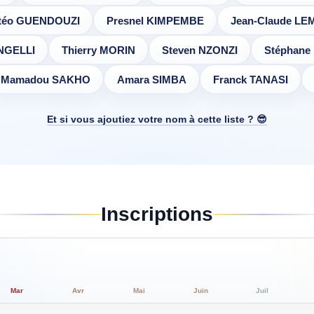
téo GUENDOUZI
Presnel KIMPEMBE
Jean-Claude L
NGELLI
Thierry MORIN
Steven NZONZI
Stéphane
Mamadou SAKHO
Amara SIMBA
Franck TANASI
Et si vous ajoutiez votre nom à cette liste ? 😎
Inscriptions
Mar
Avr
Mai
Juin
Juil