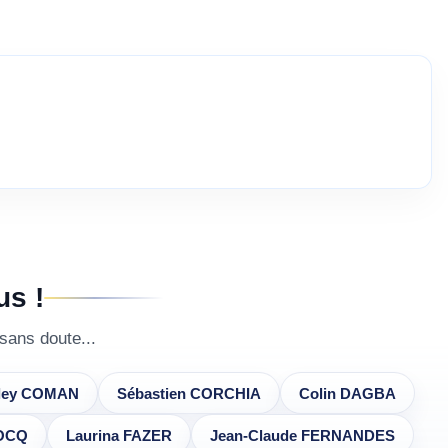
us !
sans doute...
ley COMAN
Sébastien CORCHIA
Colin DAGBA
ROCQ
Laurina FAZER
Jean-Claude FERNANDES