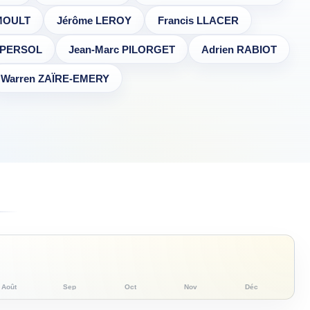
EMOULT
Jérôme LEROY
Francis LLACER
 PERSOL
Jean-Marc PILORGET
Adrien RABIOT
Warren ZAÏRE-EMERY
Août
Sep
Oct
Nov
Déc