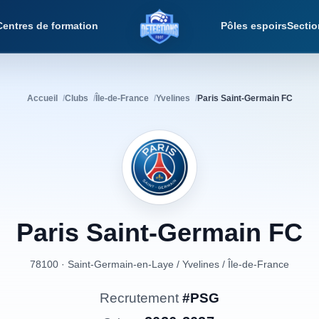
Centres de formation
Pôles espoirs
Sectio
Détections Foot
Accueil
Clubs
Île-de-France
Yvelines
Paris Saint-Germain FC
Paris
Saint-Germain
FC
78100 · Saint-Germain-en-Laye
/
Yvelines
/
Île-de-France
Recrutement
#PSG