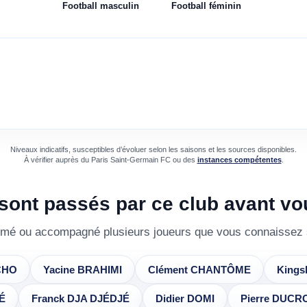
Football
masculin
Football
féminin
Niveaux indicatifs, susceptibles d’évoluer selon les saisons et les sources disponibles.
À vérifier auprès du
Paris Saint-Germain FC
ou des
instances compétentes
.
 sont passés par ce club avant vo
rmé ou accompagné plusieurs joueurs que vous connaissez 
CHO
Yacine BRAHIMI
Clément CHANTÔME
Kings
É
Franck DJA DJÉDJÉ
Didier DOMI
Pierre DUC