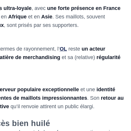
 ultra-loyale
, avec
une forte présence en France
t en
Afrique
et en
Asie
. Ses maillots, souvent
ux
, sont prisés par ses supporters.
ermes de rayonnement, l’
OL
reste
un acteur
atière de merchandising
et sa (relative)
régularité
erveur populaire exceptionnelle
et une
identité
entes de maillots impressionnantes
. Son
retour au
tive
qu’il renvoie attirent un public élargi.
ès bien huilé