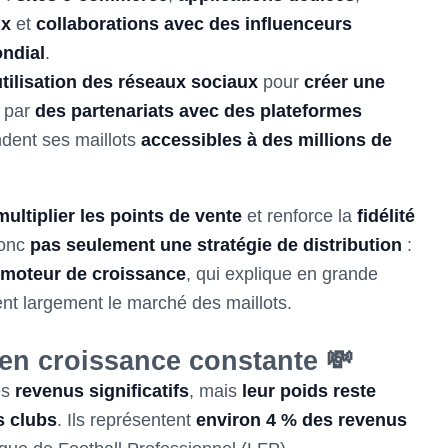
ux
et
collaborations avec des influenceurs
ndial
.
utilisation des réseaux sociaux
pour
créer une
e par
des partenariats avec des plateformes
ndent ses maillots
accessibles à des millions de
multiplier les points de vente
et renforce la
fidélité
donc
pas seulement une stratégie de distribution
:
 moteur de croissance
, qui explique en grande
ent largement le marché des maillots.
en croissance constante 💸
es
revenus significatifs
, mais
leur poids reste
s clubs
. Ils représentent
environ 4 % des revenus