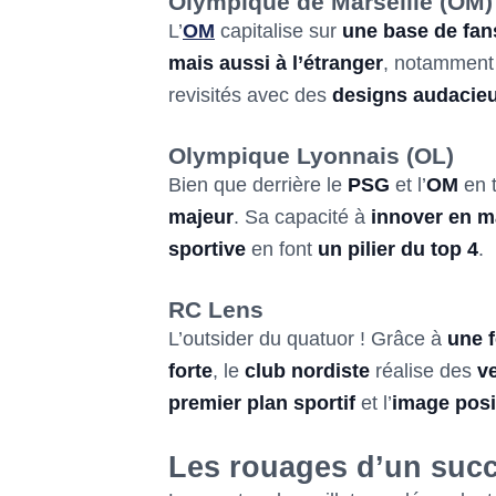
Olympique de Marseille (OM)
L’
OM
capitalise sur
une base de fans
mais aussi à l’étranger
, notammen
revisités avec des
designs audacie
Olympique Lyonnais (OL)
Bien que derrière le
PSG
et l’
OM
en t
majeur
. Sa capacité à
innover en m
sportive
en font
un pilier du top 4
.
RC Lens
L’outsider du quatuor ! Grâce à
une f
forte
, le
club nordiste
réalise des
v
premier plan sportif
et l’
image posi
Les rouages d’un succ