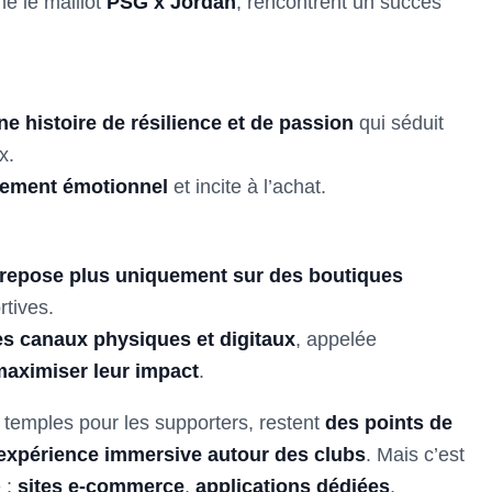
e le maillot
PSG x Jordan
, rencontrent un succès
ne histoire de résilience et de passion
qui séduit
x.
hement émotionnel
et incite à l’achat.
 repose plus uniquement sur des boutiques
tives.
s canaux physiques et digitaux
, appelée
maximiser leur impact
.
s temples pour les supporters, restent
des points de
 expérience immersive autour des clubs
. Mais c’est
é :
sites e-commerce
,
applications dédiées
,