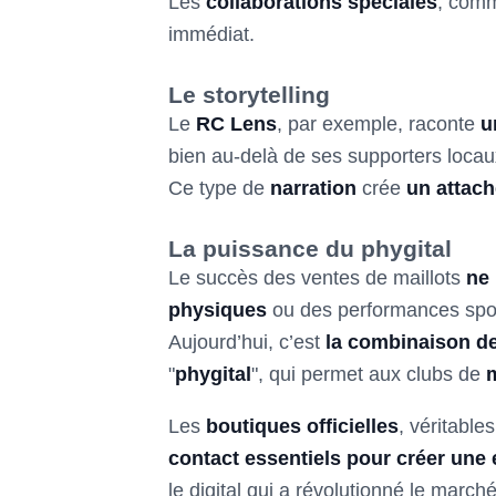
Les
collaborations spéciales
, comm
immédiat.
Le storytelling
Le
RC Lens
, par exemple, raconte
u
bien au-delà de ses supporters locau
Ce type de
narration
crée
un attac
La puissance du phygital
Le succès des ventes de maillots
ne
physiques
ou des performances spor
Aujourd’hui, c’est
la combinaison de
"
phygital
", qui permet aux clubs de
Les
boutiques officielles
, véritable
contact essentiels pour créer une
le digital qui a révolutionné le march