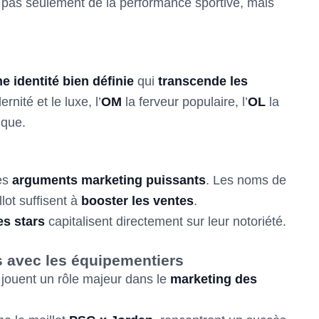
 pas seulement de la performance sportive, mais
e identité bien définie
qui
transcende les
nité et le luxe, l’
OM
la ferveur populaire, l’
OL
la
ique.
es
arguments marketing puissants
. Les noms de
lot suffisent à
booster les ventes
.
es stars
capitalisent directement sur leur notoriété.
s avec les équipementiers
, jouent un rôle majeur dans le
marketing des