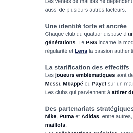
Les ventes de maillots ne dépendent
aussi de plusieurs autres facteurs.
Une identité forte et ancrée
Chaque club du quatuor dispose d’
un
générations
. Le
PSG
incarne la moder
régularité et
Lens
la passion authent
La starification des effectifs
Les
joueurs emblématiques
sont d
Messi
,
Mbappé
ou
Payet
sur un mail
Les clubs qui parviennent à
attirer d
Des partenariats stratégique
Nike
,
Puma
et
Adidas
, entre autres
maillots
.