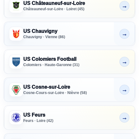
US Châteauneuf-sur-Loire
→
Non indiqué
Châteauneuf-sur-Loire · Loiret (45)
US Chauvigny
→
Non indiqué
Chauvigny · Vienne (86)
US Colomiers Football
→
Non indiqué
Colomiers · Haute-Garonne (31)
US Cosne-sur-Loire
→
Non indiqué
Cosne-Cours-sur-Loire · Nièvre (58)
US Feurs
→
Non indiqué
Feurs · Loire (42)