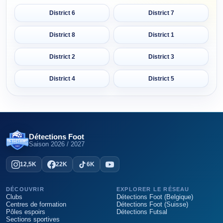
District 6
District 7
District 8
District 1
District 2
District 3
District 4
District 5
Détections Foot
Saison
2026 / 2027
12,5K
22K
6K
DÉCOUVRIR
EXPLORER LE RÉSEAU
Clubs
Détections Foot (Belgique)
Centres de formation
Détections Foot (Suisse)
Pôles espoirs
Détections Futsal
Sections sportives