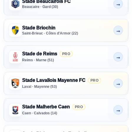
Stade Beaucairois FC
→
Non indiqué
Beaucaire · Gard (30)
Stade Briochin
→
Non indiqué
Saint-Brieuc · Côtes d'Armor (22)
Stade de Reims
PRO
→
Non indiqué
Reims · Marne (51)
Stade Lavallois Mayenne FC
PRO
→
Non indiqué
Laval · Mayenne (53)
Stade Malherbe Caen
PRO
→
Non indiqué
Caen · Calvados (14)