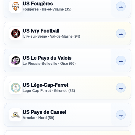
US Fougères
→
Non indiqué
Fougères · Ille-et-Vilaine (35)
US Ivry Football
→
Non indiqué
Ivry-sur-Seine · Val-de-Marne (94)
US Le Pays du Valois
→
Non indiqué
Le Plessis-Belleville · Oise (60)
US Lège-Cap-Ferret
→
Non indiqué
Lège-Cap-Ferret · Gironde (33)
US Pays de Cassel
→
Non indiqué
Arneke · Nord (59)