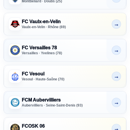
Montbéliard · Doubs (25)
FC Vaulx-en-Velin
→
Non indiqué
Vaulx-en-Velin · Rhône (69)
FC Versailles 78
→
Non indiqué
Versailles · Yvelines (78)
FC Vesoul
→
Non indiqué
Vesoul · Haute-Saône (70)
FCM Aubervilliers
→
Non indiqué
Aubervilliers · Seine-Saint-Denis (93)
FCOSK 06
→
Non indiqué