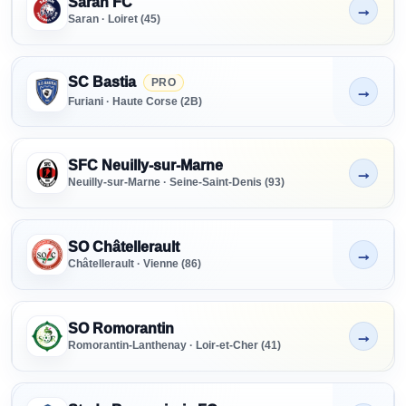
Saran FC
→
Non indiqué
Saran · Loiret (45)
SC Bastia
PRO
→
Non indiqué
Furiani · Haute Corse (2B)
SFC Neuilly-sur-Marne
→
Non indiqué
Neuilly-sur-Marne · Seine-Saint-Denis (93)
SO Châtellerault
→
Non indiqué
Châtellerault · Vienne (86)
SO Romorantin
→
Non indiqué
Romorantin-Lanthenay · Loir-et-Cher (41)