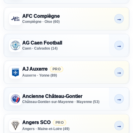
AFC Compiègne
→
Non indiqué
Compiègne · Oise (60)
AG Caen Football
→
Non indiqué
Caen · Calvados (14)
AJ Auxerre
PRO
→
Non indiqué
Auxerre · Yonne (89)
Ancienne Château-Gontier
→
Non indiqué
Château-Gontier-sur-Mayenne · Mayenne (53)
Angers SCO
PRO
→
Non indiqué
Angers · Maine-et-Loire (49)