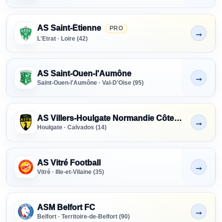
AS Saint-Étienne
PRO
→
Non indiqué
L'Etrat · Loire (42)
AS Saint-Ouen-l'Aumône
→
Non indiqué
Saint-Ouen-l'Aumône · Val-D'Oise (95)
AS Villers-Houlgate Normandie Côte Fleurie
→
Non indiqué
Houlgate · Calvados (14)
AS Vitré Football
→
Non indiqué
Vitré · Ille-et-Vilaine (35)
ASM Belfort FC
→
Non indiqué
Belfort · Territoire-de-Belfort (90)