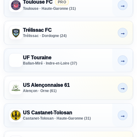
Toulouse FC
PRO
→
Non indiqué
Toulouse · Haute-Garonne (31)
Trélissac FC
→
Non indiqué
Trélissac · Dordogne (24)
UF Touraine
→
Non indiqué
Ballan-Miré · Indre-et-Loire (37)
US Alençonnaise 61
→
Non indiqué
Alençon · Orne (61)
US Castanet-Tolosan
→
Non indiqué
Castanet-Tolosan · Haute-Garonne (31)