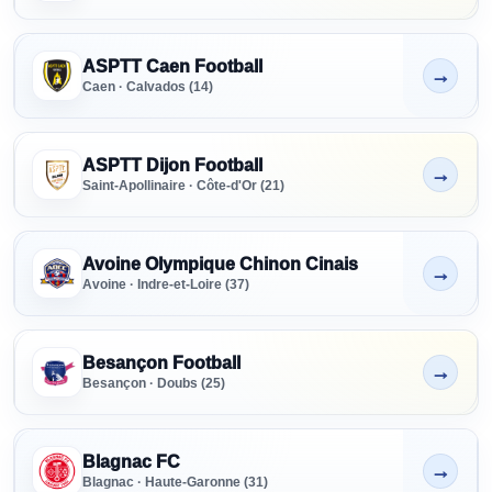
ASPTT Caen Football
→
Non indiqué
Caen · Calvados (14)
ASPTT Dijon Football
→
Non indiqué
Saint-Apollinaire · Côte-d'Or (21)
Avoine Olympique Chinon Cinais
→
Non indiqué
Avoine · Indre-et-Loire (37)
Besançon Football
→
Non indiqué
Besançon · Doubs (25)
Blagnac FC
→
Non indiqué
Blagnac · Haute-Garonne (31)