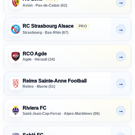
→
Non indiqué
Avion · Pas-de-Calais (62)
RC Strasbourg Alsace
PRO
→
Non indiqué
Strasbourg · Bas-Rhin (67)
RCO Agde
→
Non indiqué
Agde · Hérault (34)
Reims Sainte-Anne Football
→
Non indiqué
Reims · Marne (51)
Riviera FC
→
Non indiqué
Saint-Jean-Cap-Ferrat · Alpes-Maritimes (06)