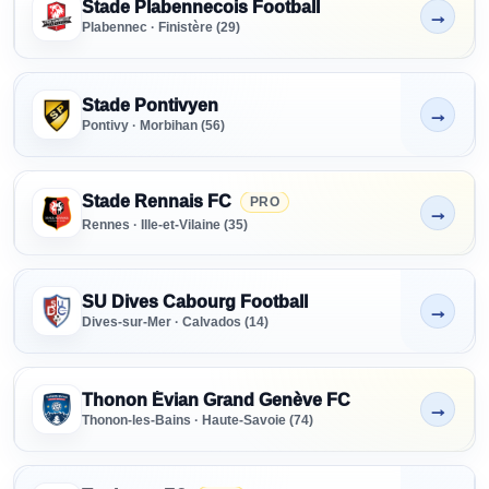
Stade Plabennecois Football
→
Non indiqué
Plabennec · Finistère (29)
Stade Pontivyen
→
Non indiqué
Pontivy · Morbihan (56)
Stade Rennais FC
PRO
→
Non indiqué
Rennes · Ille-et-Vilaine (35)
SU Dives Cabourg Football
→
Non indiqué
Dives-sur-Mer · Calvados (14)
Thonon Évian Grand Genève FC
→
Non indiqué
Thonon-les-Bains · Haute-Savoie (74)