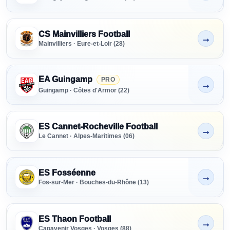
CS Mainvilliers Football
→
Non indiqué
Mainvilliers · Eure-et-Loir (28)
EA Guingamp
PRO
→
Non indiqué
Guingamp · Côtes d'Armor (22)
ES Cannet-Rocheville Football
→
Non indiqué
Le Cannet · Alpes-Maritimes (06)
ES Fosséenne
→
Non indiqué
Fos-sur-Mer · Bouches-du-Rhône (13)
ES Thaon Football
→
Non indiqué
Capavenir Vosges · Vosges (88)