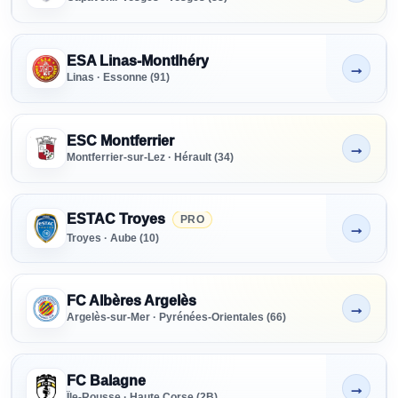
ESA Linas-Montlhéry
→
Non indiqué
Linas · Essonne (91)
ESC Montferrier
→
Non indiqué
Montferrier-sur-Lez · Hérault (34)
ESTAC Troyes
PRO
→
Non indiqué
Troyes · Aube (10)
FC Albères Argelès
→
Non indiqué
Argelès-sur-Mer · Pyrénées-Orientales (66)
FC Balagne
→
Non indiqué
Île-Rousse · Haute Corse (2B)