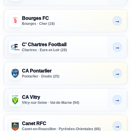
Bourges FC
→
Non indiqué
Bourges · Cher (18)
C' Chartres Football
→
Non indiqué
Chartres · Eure-et-Loir (28)
CA Pontarlier
→
Non indiqué
Pontarlier · Doubs (25)
CA Vitry
→
Non indiqué
Vitry-sur-Seine · Val-de-Marne (94)
Canet RFC
→
Non indiqué
Canet-en-Roussillon · Pyrénées-Orientales (66)