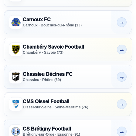
Carnoux FC
→
Non indiqué
Carnoux · Bouches-du-Rhône (13)
Chambéry Savoie Football
→
Non indiqué
Chambéry · Savoie (73)
Chassieu Décines FC
→
Non indiqué
Chassieu · Rhône (69)
CMS Oissel Football
→
Non indiqué
Oissel-sur-Seine · Seine-Maritime (76)
CS Brétigny Football
→
Non indiqué
Brétigny-sur-Orge · Essonne (91)