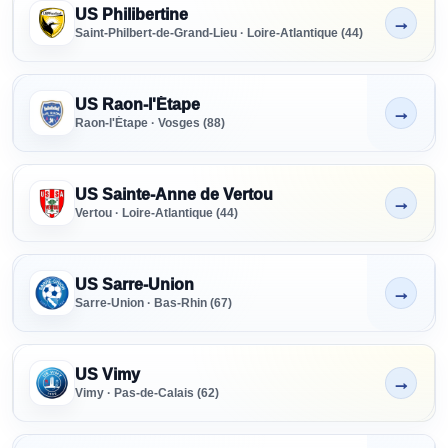
US Philibertine
→
Non indiqué
Saint-Philbert-de-Grand-Lieu · Loire-Atlantique (44)
US Raon-l'Étape
→
Non indiqué
Raon-l'Étape · Vosges (88)
US Sainte-Anne de Vertou
→
Non indiqué
Vertou · Loire-Atlantique (44)
US Sarre-Union
→
Non indiqué
Sarre-Union · Bas-Rhin (67)
US Vimy
→
Non indiqué
Vimy · Pas-de-Calais (62)