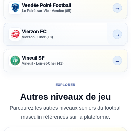
Vendée Poiré Football
→
Non indiqué
Le Poiré-sur-Vie · Vendée (85)
Vierzon FC
→
Non indiqué
Vierzon · Cher (18)
Vineuil SF
→
Non indiqué
Vineuil · Loir-et-Cher (41)
EXPLORER
Autres niveaux de jeu
Parcourez les autres niveaux
seniors
du football
masculin
référencés sur la plateforme.