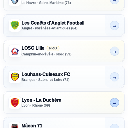
Le Havre · Seine-Maritime (76)
Les Genêts d'Anglet Football
→
Non indiqué
Anglet · Pyrénées-Atlantiques (64)
LOSC Lille
PRO
→
Non indiqué
Camphin-en-Pévèle · Nord (59)
Louhans-Cuiseaux FC
→
Non indiqué
Branges · Saône-et-Loire (71)
Lyon - La Duchère
→
En cours
Lyon · Rhône (69)
Mâcon 71