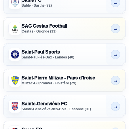
Sablé FC
→
Non indiqué
Sablé · Sarthe (72)
SAG Cestas Football
→
Non indiqué
Cestas · Gironde (33)
Saint-Paul Sports
→
Non indiqué
Saint-Paul-lès-Dax · Landes (40)
Saint-Pierre Milizac - Pays d'Iroise
→
Non indiqué
Milizac-Guipronvel · Finistère (29)
Sainte-Geneviève FC
→
Non indiqué
Sainte-Geneviève-des-Bois · Essonne (91)