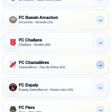
FC Bassin Arcachon
→
Non indiqué
Arcachon · Gironde (33)
FC Challans
→
Non indiqué
Challans · Vendée (85)
FC Chamalières
→
En cours
Chamalières · Puy-de-Dôme (63)
FC Espaly
→
Non indiqué
Espaly-Saint-Marcel · Haute-Loire (43)
FC Flers
→
Non indiqué