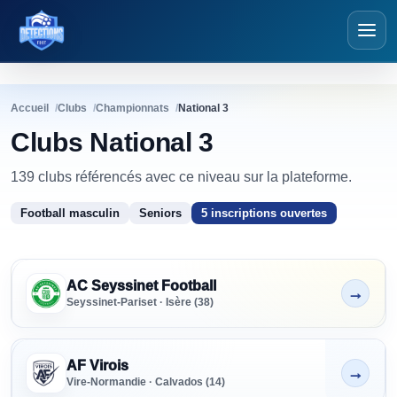
Détections Foot
Accueil
Clubs
Championnats
National 3
Clubs National 3
139 clubs référencés avec ce niveau sur la plateforme.
Football masculin
Seniors
5 inscriptions ouvertes
Clubs
National 3
CLUB
SÉNIORS
FORMATION
PRÉFORMATION
PARTE
Clubs National 3
AC Seyssinet Football
→
Non indiqué
Seyssinet-Pariset · Isère (38)
AF Virois
→
Non indiqué
Vire-Normandie · Calvados (14)