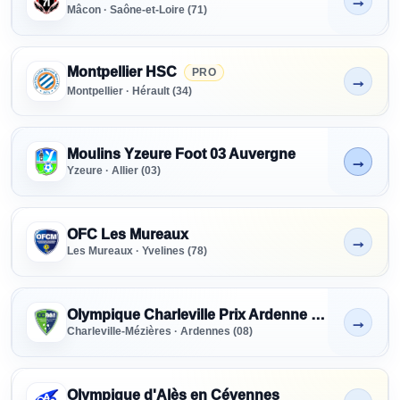
→
Non indiqué
Mâcon · Saône-et-Loire (71)
Montpellier HSC
PRO
→
Non indiqué
Montpellier · Hérault (34)
Moulins Yzeure Foot 03 Auvergne
→
En cours
Yzeure · Allier (03)
OFC Les Mureaux
→
Non indiqué
Les Mureaux · Yvelines (78)
Olympique Charleville Prix Ardenne Métropole
→
Non indiqué
Charleville-Mézières · Ardennes (08)
Olympique d'Alès en Cévennes