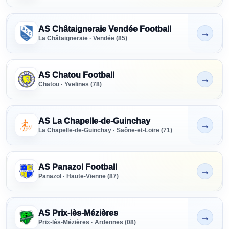
AS Châtaigneraie Vendée Football
→
Non indiqué
La Châtaigneraie · Vendée (85)
AS Chatou Football
→
Non indiqué
Chatou · Yvelines (78)
AS La Chapelle-de-Guinchay
→
Non indiqué
La Chapelle-de-Guinchay · Saône-et-Loire (71)
AS Panazol Football
→
Non indiqué
Panazol · Haute-Vienne (87)
AS Prix-lès-Mézières
→
Non indiqué
Prix-lès-Mézières · Ardennes (08)