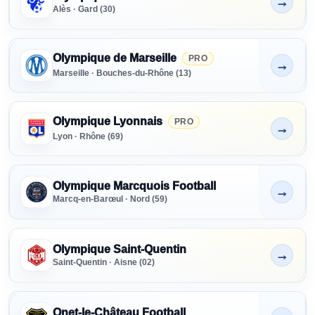
→
Non indiqué
Alès · Gard (30)
Olympique de Marseille
PRO
→
Non indiqué
Marseille · Bouches-du-Rhône (13)
Olympique Lyonnais
PRO
→
Non indiqué
Lyon · Rhône (69)
Olympique Marcquois Football
→
Non indiqué
Marcq-en-Barœul · Nord (59)
Olympique Saint-Quentin
→
Non indiqué
Saint-Quentin · Aisne (02)
Onet-le-Château Football