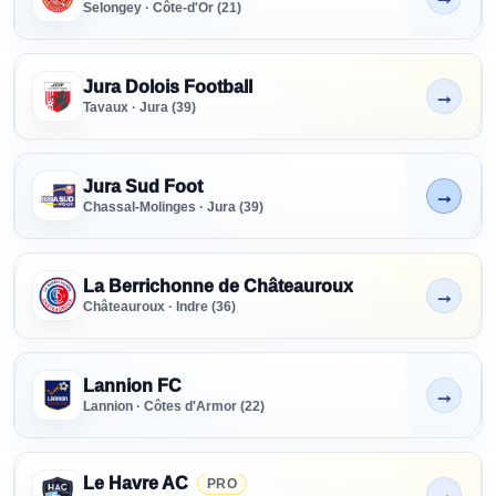
Selongey · Côte-d'Or (21)
Jura Dolois Football
→
Non indiqué
Tavaux · Jura (39)
Jura Sud Foot
→
En cours
Chassal-Molinges · Jura (39)
La Berrichonne de Châteauroux
→
Non indiqué
Châteauroux · Indre (36)
Lannion FC
→
Non indiqué
Lannion · Côtes d'Armor (22)
Le Havre AC
PRO
→
Non indiqué