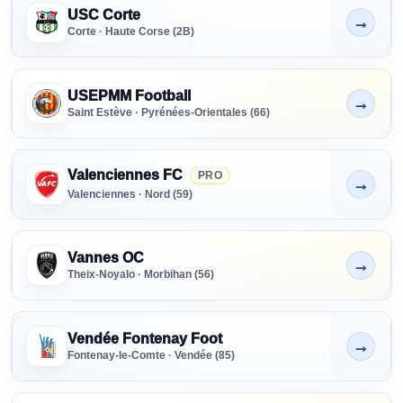
USC Corte
→
Non indiqué
Corte · Haute Corse (2B)
USEPMM Football
→
Non indiqué
Saint Estève · Pyrénées-Orientales (66)
Valenciennes FC
PRO
→
Non indiqué
Valenciennes · Nord (59)
Vannes OC
→
Non indiqué
Theix-Noyalo · Morbihan (56)
Vendée Fontenay Foot
→
Non indiqué
Fontenay-le-Comte · Vendée (85)