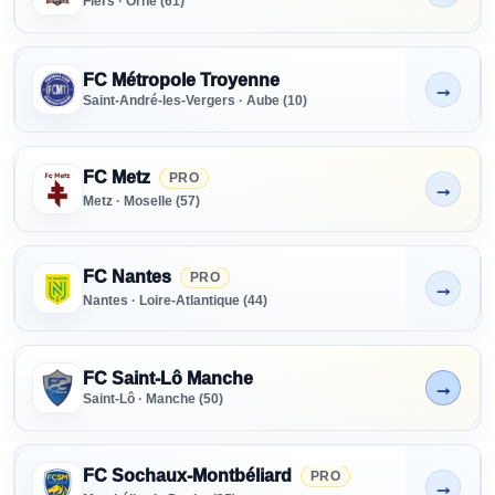
Flers · Orne (61)
FC Métropole Troyenne
→
Non indiqué
Saint-André-les-Vergers · Aube (10)
FC Metz
PRO
→
Non indiqué
Metz · Moselle (57)
FC Nantes
PRO
→
Non indiqué
Nantes · Loire-Atlantique (44)
FC Saint-Lô Manche
→
En cours
Saint-Lô · Manche (50)
FC Sochaux-Montbéliard
PRO
→
Non indiqué