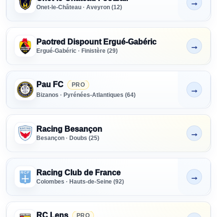
→
Non indiqué
Onet-le-Château · Aveyron (12)
Paotred Dispount Ergué-Gabéric
→
Non indiqué
Ergué-Gabéric · Finistère (29)
Pau FC
PRO
→
Non indiqué
Bizanos · Pyrénées-Atlantiques (64)
Racing Besançon
→
Non indiqué
Besançon · Doubs (25)
Racing Club de France
→
Non indiqué
Colombes · Hauts-de-Seine (92)
RC Lens
PRO