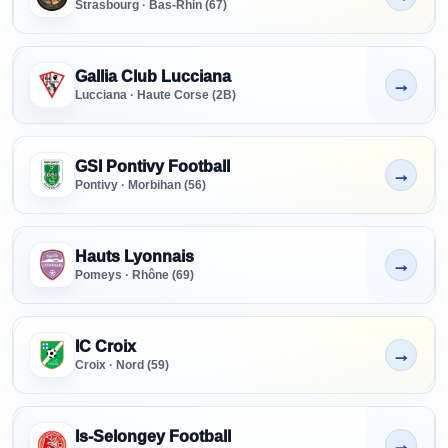
Strasbourg · Bas-Rhin (67)
Gallia Club Lucciana
→
Non indiqué
Lucciana · Haute Corse (2B)
GSI Pontivy Football
→
Non indiqué
Pontivy · Morbihan (56)
Hauts Lyonnais
→
Non indiqué
Pomeys · Rhône (69)
IC Croix
→
Non indiqué
Croix · Nord (59)
Is-Selongey Football
→
Non indiqué