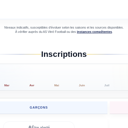
Niveaux indicatifs, susceptibles d’évoluer selon les saisons et les sources disponibles.
À vérifier auprès du
AS Vitré Football
ou des
instances compétentes
.
Inscriptions
Mar
Avr
Mai
Juin
Juil
GARÇONS
🔔
Être alerté