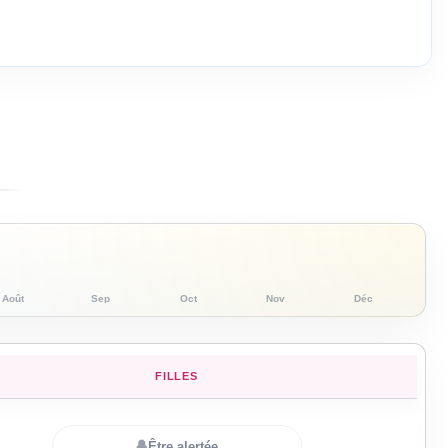
Août
Sep
Oct
Nov
Déc
FILLES
🔔
Être alertée