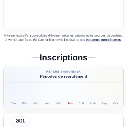
Niveaux indicatifs, susceptibles d’évoluer selon les saisons et les sources disponibles.
À vérifier auprès du
ES Cannet-Rocheville Football
ou des
instances compétentes
.
Inscriptions
REPÈRE SAISONNIER
Périodes de recrutement
Jan
Fév
Mar
Avr
Mai
Juin
Juil
Août
Sep
Oct
N
2021