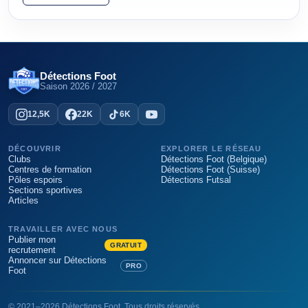
Détections Foot
Saison
2026 / 2027
12,5K
22K
6K
DÉCOUVRIR
EXPLORER LE RÉSEAU
Clubs
Détections Foot (Belgique)
Centres de formation
Détections Foot (Suisse)
Pôles espoirs
Détections Futsal
Sections sportives
Articles
TRAVAILLER AVEC NOUS
Publier mon
GRATUIT
recrutement
Annoncer sur Détections
PRO
Foot
©
2021
–
2026
Détections Foot
. Tous droits réservés.