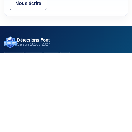
Nous écrire
Détections Foot
Saison
2026 / 2027
12,5K
22K
6K
DÉCOUVRIR
EXPLORER LE RÉSEAU
Clubs
Détections Foot (Belgique)
Centres de formation
Détections Foot (Suisse)
Pôles espoirs
Détections Futsal
Sections sportives
Articles
TRAVAILLER AVEC NOUS
Publier mon
GRATUIT
recrutement
Annoncer sur Détections
PRO
Foot