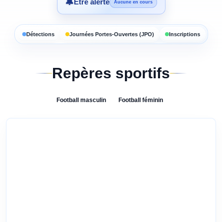
🔔
Être alerté
Aucune en cours
Détections
Journées Portes-Ouvertes (JPO)
Inscriptions
Repères sportifs
Football
masculin
Football
féminin