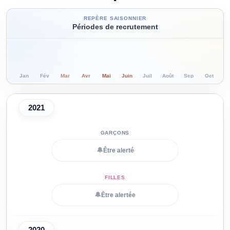
REPÈRE SAISONNIER
Périodes de recrutement
Jan
Fév
Mar
Avr
Mai
Juin
Juil
Août
Sep
Oct
N
2021
🔔
Être alerté
🔔
Être alertée
2020