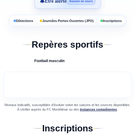
🔔
Être alerté
Aucune en cours
Détections
Journées Portes-Ouvertes (JPO)
Inscriptions
Repères sportifs
Football
masculin
Niveaux indicatifs, susceptibles d’évoluer selon les saisons et les sources disponibles.
À vérifier auprès du
FC Montélimar
ou des
instances compétentes
.
Inscriptions