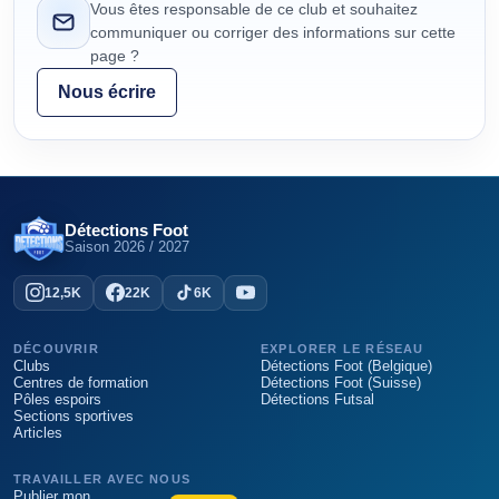
Vous êtes responsable de ce club et souhaitez
communiquer ou corriger des informations sur cette
page ?
Nous écrire
Détections Foot
Saison
2026 / 2027
12,5K
22K
6K
DÉCOUVRIR
EXPLORER LE RÉSEAU
Clubs
Détections Foot (Belgique)
Centres de formation
Détections Foot (Suisse)
Pôles espoirs
Détections Futsal
Sections sportives
Articles
TRAVAILLER AVEC NOUS
Publier mon