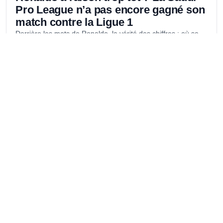
Pro League n’a pas encore gagné son
match contre la Ligue 1
Derrière les mots de Ronaldo, la vérité des chiffres : où se
situe vraiment la Saudi Pro League en 2025 ?
8 novembre 2025
13 min de lecture