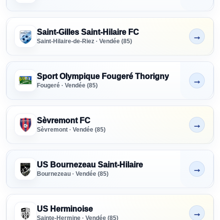
Saint-Gilles Saint-Hilaire FC
→
Non indiqué
Saint-Hilaire-de-Riez · Vendée (85)
Sport Olympique Fougeré Thorigny
→
Non indiqué
Fougeré · Vendée (85)
Sèvremont FC
→
Non indiqué
Sèvremont · Vendée (85)
US Bournezeau Saint-Hilaire
→
Non indiqué
Bournezeau · Vendée (85)
US Herminoise
→
Non indiqué
Sainte-Hermine · Vendée (85)