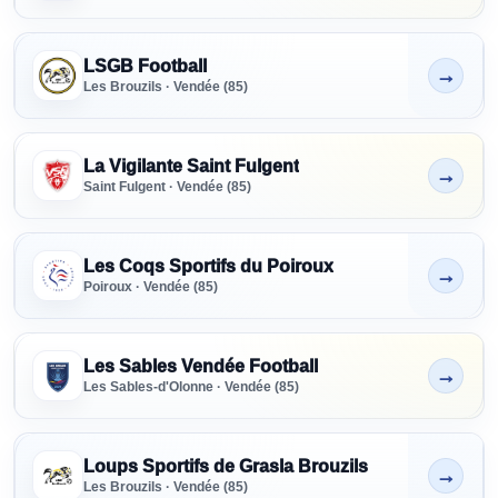
LSGB Football
→
Non indiqué
Les Brouzils · Vendée (85)
La Vigilante Saint Fulgent
→
Non indiqué
Saint Fulgent · Vendée (85)
Les Coqs Sportifs du Poiroux
→
Non indiqué
Poiroux · Vendée (85)
Les Sables Vendée Football
→
Non indiqué
Les Sables-d'Olonne · Vendée (85)
Loups Sportifs de Grasla Brouzils
→
Non indiqué
Les Brouzils · Vendée (85)