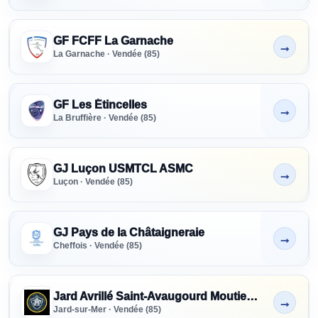
GF FCFF La Garnache
→
Non indiqué
La Garnache · Vendée (85)
GF Les Étincelles
→
Non indiqué
La Bruffière · Vendée (85)
GJ Luçon USMTCL ASMC
→
Non indiqué
Luçon · Vendée (85)
GJ Pays de la Châtaigneraie
→
Non indiqué
Cheffois · Vendée (85)
Jard Avrillé Saint-Avaugourd Moutiers FC
→
Non indiqué
Jard-sur-Mer · Vendée (85)