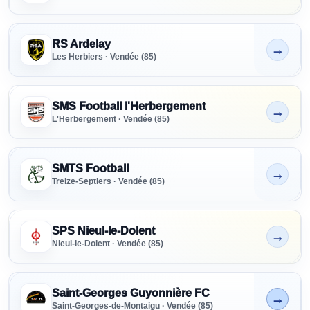
RS Ardelay
→
Non indiqué
Les Herbiers · Vendée (85)
SMS Football l'Herbergement
→
Non indiqué
L'Herbergement · Vendée (85)
SMTS Football
→
Non indiqué
Treize-Septiers · Vendée (85)
SPS Nieul-le-Dolent
→
Non indiqué
Nieul-le-Dolent · Vendée (85)
Saint-Georges Guyonnière FC
→
En cours
Saint-Georges-de-Montaigu · Vendée (85)