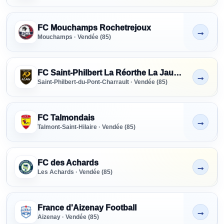
FC Mouchamps Rochetrejoux
→
Non indiqué
Mouchamps · Vendée (85)
FC Saint-Philbert La Réorthe La Jaudonnière
→
Non indiqué
Saint-Philbert-du-Pont-Charrault · Vendée (85)
FC Talmondais
→
Non indiqué
Talmont-Saint-Hilaire · Vendée (85)
FC des Achards
→
Non indiqué
Les Achards · Vendée (85)
France d'Aizenay Football
→
Non indiqué
Aizenay · Vendée (85)