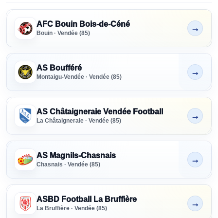
Clubs référencés - Vendée
SENIORS
AFC Bouin Bois-de-Céné
→
Tous niveaux
Non indiqué
Bouin · Vendée (85)
FORMATION
Tous niveaux
AS Boufféré
→
Non indiqué
Montaigu-Vendée · Vendée (85)
PRÉFORMATION
Tous niveaux
AS Châtaigneraie Vendée Football
→
Non indiqué
La Châtaigneraie · Vendée (85)
PARTENAIRE
RECRUTEMENT
AS Magnils-Chasnais
→
Tous
Non indiqué
Chasnais · Vendée (85)
ASBD Football La Bruffière
→
Non indiqué
La Bruffière · Vendée (85)