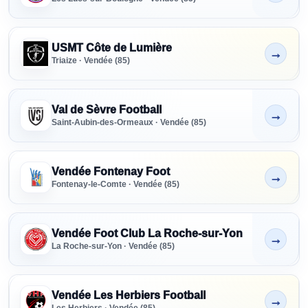
USMT Côte de Lumière
→
Non indiqué
Triaize · Vendée (85)
Val de Sèvre Football
→
Non indiqué
Saint-Aubin-des-Ormeaux · Vendée (85)
Vendée Fontenay Foot
→
Non indiqué
Fontenay-le-Comte · Vendée (85)
Vendée Foot Club La Roche-sur-Yon
→
Non indiqué
La Roche-sur-Yon · Vendée (85)
Vendée Les Herbiers Football
→
Non indiqué
Les Herbiers · Vendée (85)