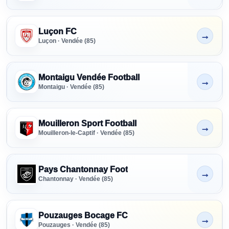
Luçon FC
→
Non indiqué
Luçon · Vendée (85)
Montaigu Vendée Football
→
Non indiqué
Montaigu · Vendée (85)
Mouilleron Sport Football
→
Non indiqué
Mouilleron-le-Captif · Vendée (85)
Pays Chantonnay Foot
→
Non indiqué
Chantonnay · Vendée (85)
Pouzauges Bocage FC
→
Non indiqué
Pouzauges · Vendée (85)