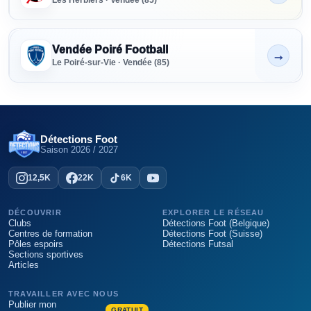
Vendée Poiré Football
→
Non indiqué
Le Poiré-sur-Vie · Vendée (85)
Détections Foot
Saison
2026 / 2027
12,5K
22K
6K
DÉCOUVRIR
EXPLORER LE RÉSEAU
Clubs
Détections Foot (Belgique)
Centres de formation
Détections Foot (Suisse)
Pôles espoirs
Détections Futsal
Sections sportives
Articles
TRAVAILLER AVEC NOUS
Publier mon
GRATUIT