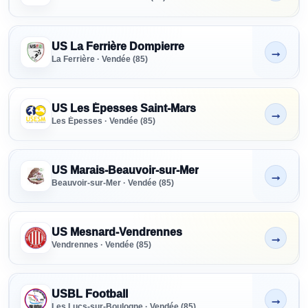
US La Ferrière Dompierre
→
Non indiqué
La Ferrière · Vendée (85)
US Les Épesses Saint-Mars
→
Non indiqué
Les Épesses · Vendée (85)
US Marais-Beauvoir-sur-Mer
→
Non indiqué
Beauvoir-sur-Mer · Vendée (85)
US Mesnard-Vendrennes
→
Non indiqué
Vendrennes · Vendée (85)
USBL Football
→
Non indiqué
Les Lucs-sur-Boulogne · Vendée (85)