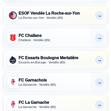
ESOF Vendée La Roche-sur-Yon
→
Non indiqué
La Roche-sur-Yon · Vendée (85)
FC Challans
→
Non indiqué
Challans · Vendée (85)
FC Essarts Boulogne Merlatière
→
Non indiqué
Essarts-en-Bocage · Vendée (85)
FC Garnachois
→
Non indiqué
La Garnache · Vendée (85)
FC La Garnache
→
Non indiqué
La Garnache · Vendée (85)