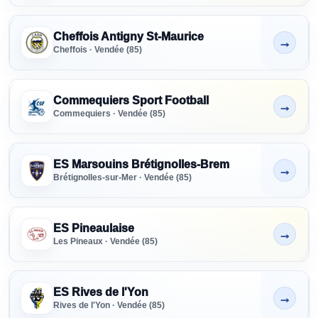
Cheffois Antigny St-Maurice
→
Non indiqué
Cheffois · Vendée (85)
Commequiers Sport Football
→
Non indiqué
Commequiers · Vendée (85)
ES Marsouins Brétignolles-Brem
→
Non indiqué
Brétignolles-sur-Mer · Vendée (85)
ES Pineaulaise
→
Non indiqué
Les Pineaux · Vendée (85)
ES Rives de l'Yon
→
Non indiqué
Rives de l'Yon · Vendée (85)