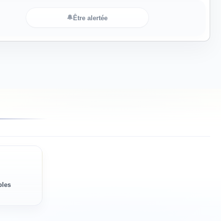
🔔
Être alertée
bles