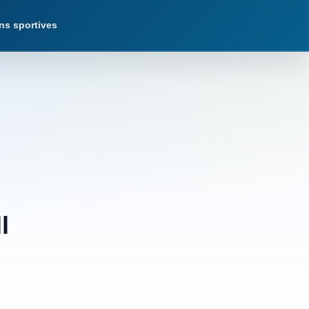
ns sportives
l