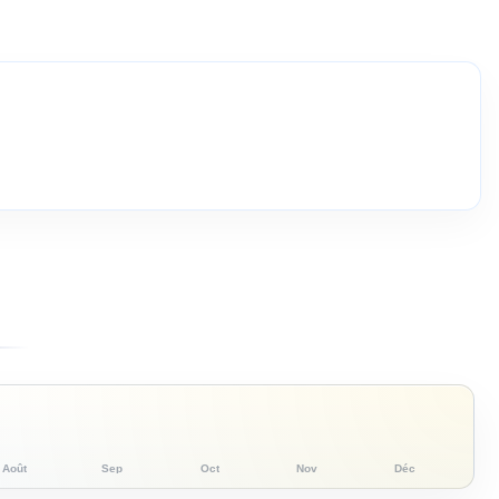
Août
Sep
Oct
Nov
Déc