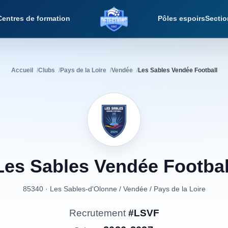
Centres de formation
Pôles espoirs
Sectio
Détections Foot
Accueil
Clubs
Pays de la Loire
Vendée
Les Sables Vendée Football
Les
Sables
Vendée
Footbal
85340 · Les Sables-d'Olonne
/
Vendée
/
Pays de la Loire
Recrutement
#LSVF