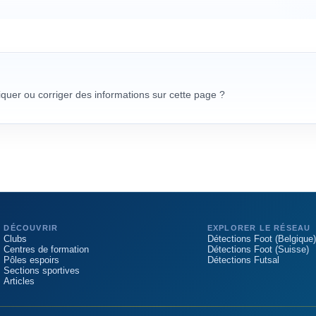
uer ou corriger des informations sur cette page ?
DÉCOUVRIR
EXPLORER LE RÉSEAU
Clubs
Détections Foot (Belgique)
Centres de formation
Détections Foot (Suisse)
Pôles espoirs
Détections Futsal
Sections sportives
Articles