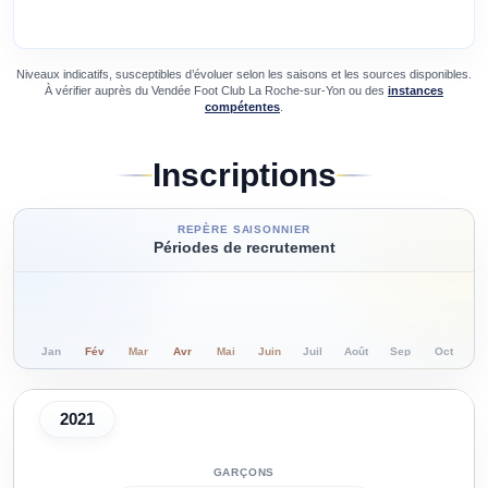
Niveaux indicatifs, susceptibles d’évoluer selon les saisons et les sources disponibles.
À vérifier auprès du
Vendée Foot Club La Roche-sur-Yon
ou des
instances
compétentes
.
Inscriptions
REPÈRE SAISONNIER
Périodes de recrutement
Jan
Fév
Mar
Avr
Mai
Juin
Juil
Août
Sep
Oct
N
2021