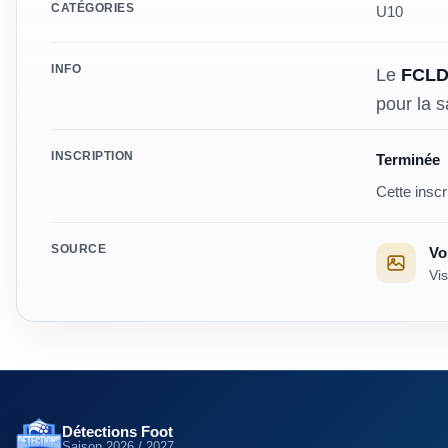
CATÉGORIES
U10
INFO
Le
FCL
pour la 
Modalités
INSCRIPTION
Terminée
Cette inscr
SOURCE
Voi
Vis
Détections Foot
Saison
2026 / 2027