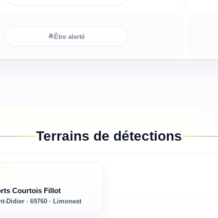
🔔
Être alerté
Terrains de détections
ts Courtois Fillot
nt-Didier · 69760 · Limonest