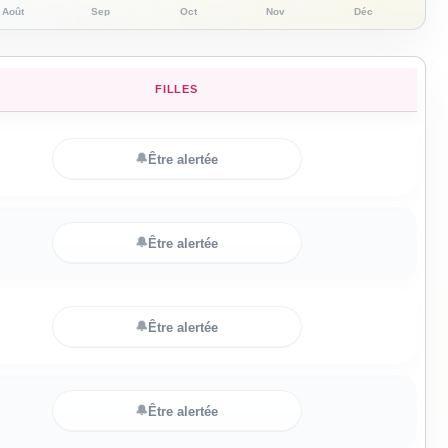
Août
Sep
Oct
Nov
Déc
FILLES
🔔
Être alertée
🔔
Être alertée
🔔
Être alertée
🔔
Être alertée