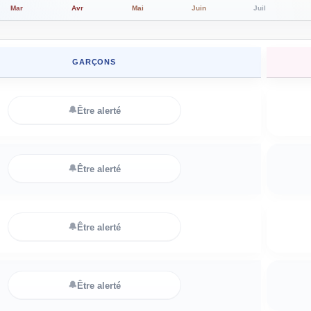
Mar
Avr
Mai
Juin
Juil
GARÇONS
🔔
Être alerté
🔔
Être alerté
🔔
Être alerté
🔔
Être alerté