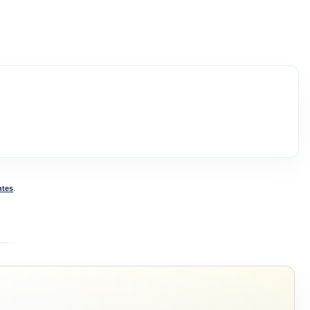
ntes
.