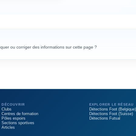
uer ou corriger des informations sur cette page ?
DÉCOUVRIR
EXPLORER LE RÉSEAU
Clubs
Détections Foot (Belgique)
Centres de formation
Détections Foot (Suisse)
Pôles espoirs
Détections Futsal
Sections sportives
Articles