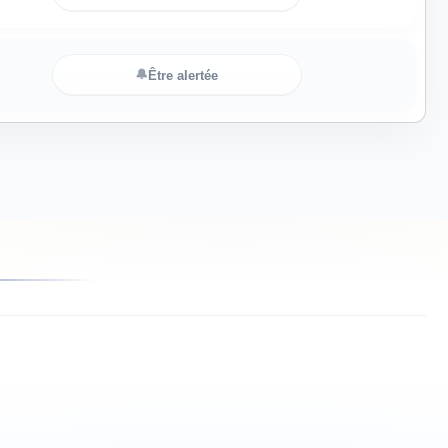
🔔
Être alertée