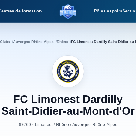
Centres de formation
Pôles espoirs
Sectio
Détections Foot
Clubs
Auvergne-Rhône-Alpes
Rhône
FC Limonest Dardilly Saint-Didier-au
FC
Limonest
Dardilly
Saint-Didier-au-Mont-d'Or
69760 · Limonest
/
Rhône
/
Auvergne-Rhône-Alpes