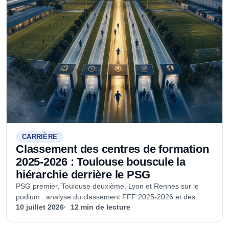
CARRIÈRE
Classement des centres de formation
2025-2026 : Toulouse bouscule la
hiérarchie derrière le PSG
PSG premier, Toulouse deuxième, Lyon et Rennes sur le
podium : analyse du classement FFF 2025-2026 et des
différents modèles de formation.
10 juillet 2026
12 min de lecture