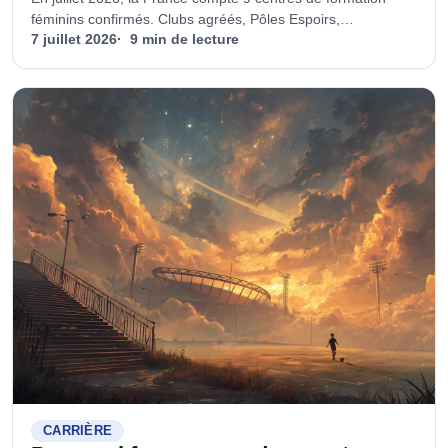
féminins confirmés. Clubs agréés, Pôles Espoirs,
préformation : le nouveau parcours des jeunes joueuses
7 juillet 2026
9 min de lecture
expliqué.
CARRIÈRE