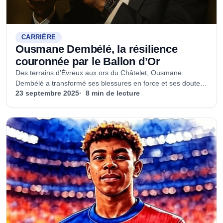
CARRIÈRE
Ousmane Dembélé, la résilience
couronnée par le Ballon d’Or
Des terrains d’Évreux aux ors du Châtelet, Ousmane
Dembélé a transformé ses blessures en force et ses doutes
en gloire, jusqu’à décrocher le Ballon d’Or 2025.
23 septembre 2025
8 min de lecture