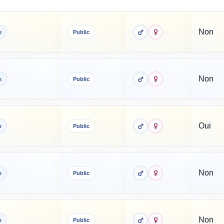
Non
e
Public
Non
e
Public
Oui
e
Public
Non
e
Public
Non
e
Public