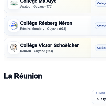
Collège Ma Aiye
Collèg
Apatou · Guyane (973)
Collège Réeberg Néron
Collèg
Rémire-Montjoly · Guyane (973)
Collège Victor Schoëlcher
Collèg
Kourou · Guyane (973)
La Réunion
ÉTABLISSEMENT
TYPE(S)