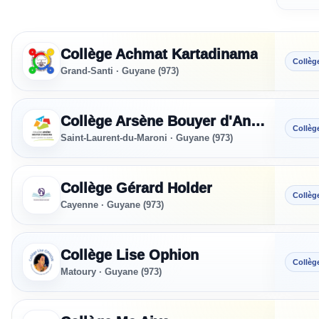
Sections sportives référencées - Guyane
Collège Achmat Kartadinama
Collèg
Grand-Santi · Guyane (973)
Collège Arsène Bouyer d'Angoma
Collèg
Saint-Laurent-du-Maroni · Guyane (973)
Collège Gérard Holder
Collèg
Cayenne · Guyane (973)
Collège Lise Ophion
Collèg
Matoury · Guyane (973)