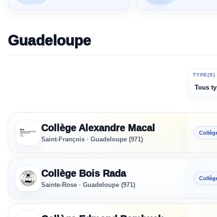
Guadeloupe
ÉTABLISSEMENT
TYPE(S)
Sections sportives référencées - Guadeloupe
Collège Alexandre Macal
Collèg
Saint-François · Guadeloupe (971)
Collège Bois Rada
Collèg
Sainte-Rose · Guadeloupe (971)