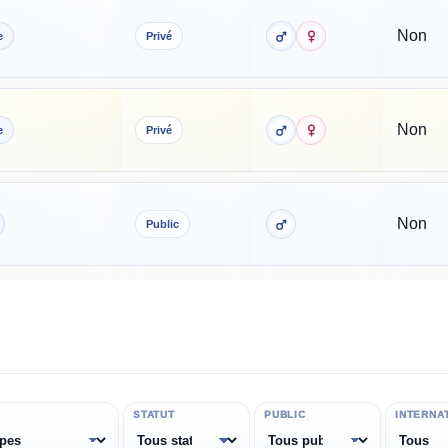
Non
e
Privé
Non
e
Privé
Non
Public
STATUT
PUBLIC
INTERNA