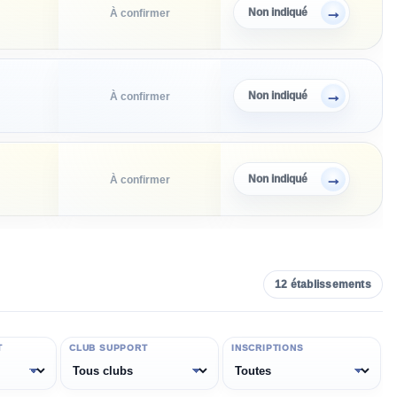
→
Non indiqué
À confirmer
→
Non indiqué
À confirmer
→
Non indiqué
À confirmer
12
établissement
s
T
CLUB SUPPORT
INSCRIPTIONS