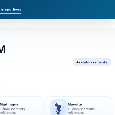
ns sportives
OM
47
établissements
Martinique
Mayotte
8
établissement
s
10
établissement
s
référencé
s
référencé
s