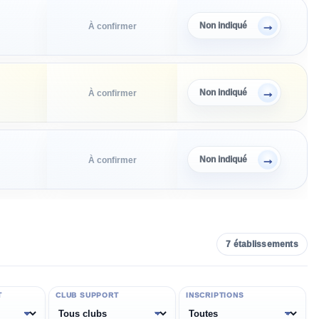
→
Non indiqué
À confirmer
→
Non indiqué
À confirmer
→
Non indiqué
À confirmer
7
établissement
s
T
CLUB SUPPORT
INSCRIPTIONS