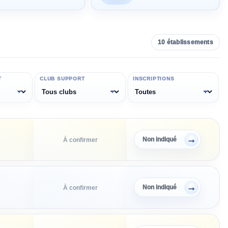
10
établissement
s
T
CLUB SUPPORT
INSCRIPTIONS
→
Non indiqué
À confirmer
→
Non indiqué
À confirmer