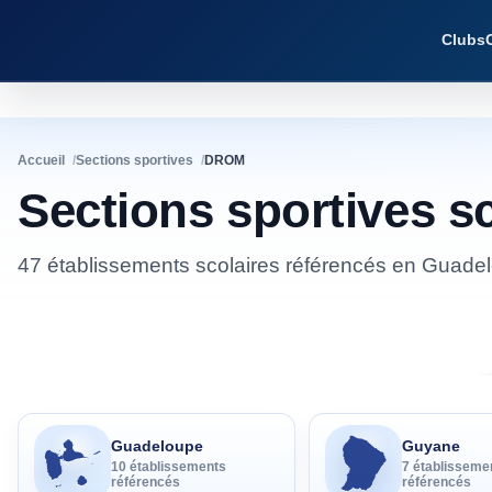
Clubs
Accueil
Sections sportives
DROM
Sections sportives s
47 établissements scolaires référencés en Guadel
Guadeloupe
Guyane
10
établissement
s
7
établisseme
référencé
s
référencé
s