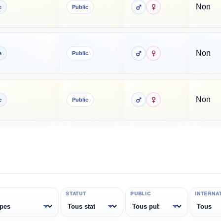
Non
e
Public
Non
e
Public
Non
e
Public
STATUT
PUBLIC
INTERNA