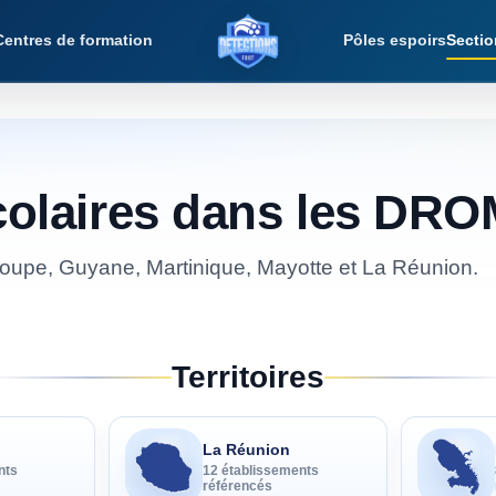
Centres de formation
Pôles espoirs
Sectio
Détections Foot
colaires dans les DR
oupe, Guyane, Martinique, Mayotte et La Réunion.
Territoires
La Réunion
nt
s
12
établissement
s
référencé
s