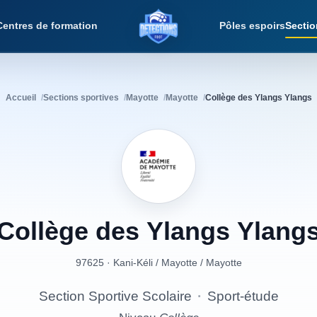
Centres de formation
Pôles espoirs
Sectio
Détections Foot
Accueil
Sections sportives
Mayotte
Mayotte
Collège des Ylangs Ylangs
Collège
des
Ylangs
Ylang
97625 · Kani-Kéli
/
Mayotte
/
Mayotte
Section Sportive Scolaire
·
Sport-étude