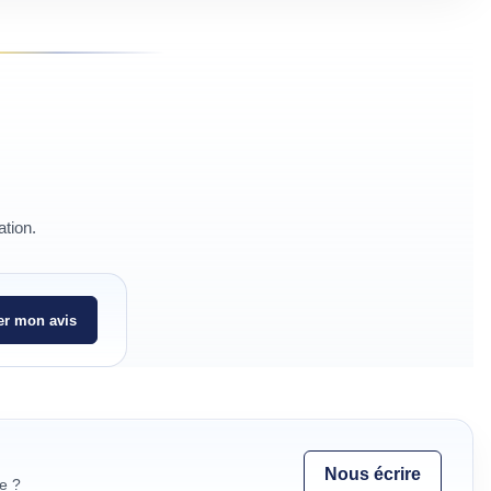
ation.
r mon avis
Nous écrire
e ?