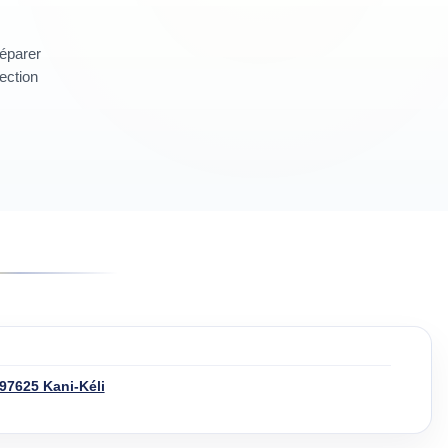
réparer
section
 97625 Kani-Kéli