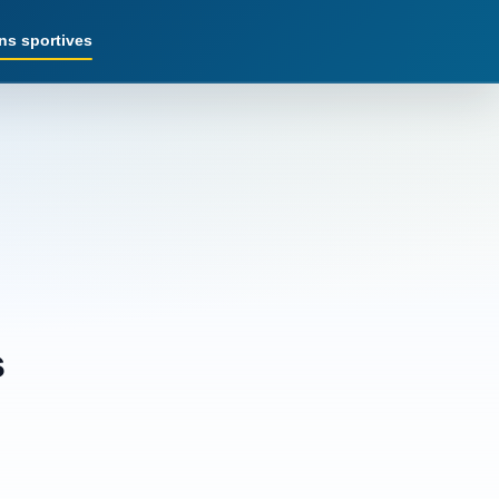
ns sportives
s