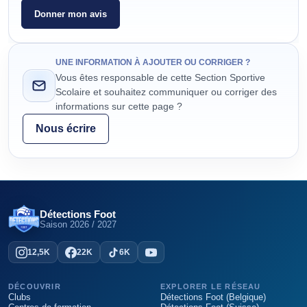
Donner mon avis
UNE INFORMATION À AJOUTER OU CORRIGER ?
Vous êtes responsable de cette Section Sportive
Scolaire et souhaitez communiquer ou corriger des
informations sur cette page ?
Nous écrire
Détections Foot
Saison
2026 / 2027
12,5K
22K
6K
DÉCOUVRIR
EXPLORER LE RÉSEAU
Clubs
Détections Foot (Belgique)