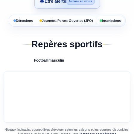
🔔
Être alerté
Aucune en cours
Détections
Journées Portes-Ouvertes (JPO)
Inscriptions
Repères sportifs
Football
masculin
Niveaux indicatifs, susceptibles d’évoluer selon les saisons et les sources disponibles.