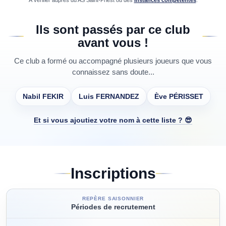
À vérifier auprès du
AS Saint-Priest
ou des
instances compétentes
.
Ils sont passés par ce club
avant vous !
Ce club a formé ou accompagné plusieurs joueurs que vous
connaissez sans doute...
Nabil FEKIR
Luis FERNANDEZ
Ève PÉRISSET
Et si vous ajoutiez votre nom à cette liste ? 😎
Inscriptions
REPÈRE SAISONNIER
Périodes de recrutement