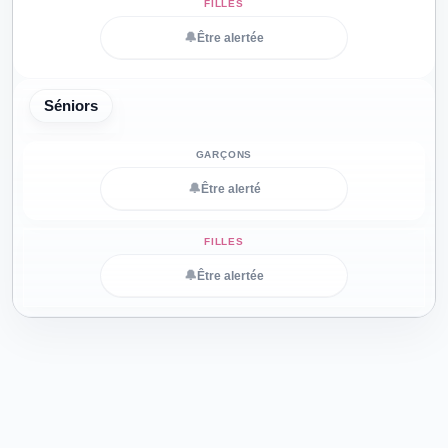
🔔
Être alertée
Séniors
🔔
Être alerté
🔔
Être alertée