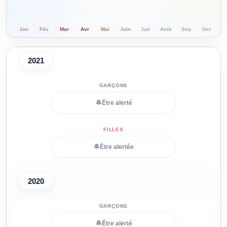
Jan
Fév
Mar
Avr
Mai
Juin
Juil
Août
Sep
Oct
N
2021
🔔
Être alerté
🔔
Être alertée
2020
🔔
Être alerté