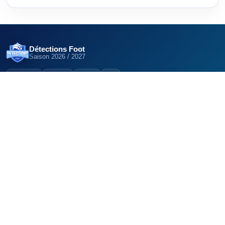
Détections Foot
Saison
2026 / 2027
12,5K
22K
6K
DÉCOUVRIR
EXPLORER LE RÉSEAU
Clubs
Détections Foot (Belgique)
Centres de formation
Détections Foot (Suisse)
Pôles espoirs
Détections Futsal
Sections sportives
Articles
TRAVAILLER AVEC NOUS
Publier mon
GRATUIT
recrutement
Annoncer sur Détections
PRO
Foot
©
2021
–
2026
Détections Foot
. Tous droits réservés.
Confidentialité
Mentions légales