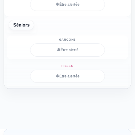
🔔
Être alertée
Séniors
🔔
Être alerté
🔔
Être alertée