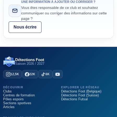
UNE INFORMATION À AJOUTER OU CORRIGER ?
Vous êtes responsable de ce club et souhaitez
communiquer ou corriger des informations sur cette
page ?
Nous écrire
Détections Foot
Saison
2026 / 2027
12,5K
22K
6K
DÉCOUVRIR
EXPLORER LE RÉSEAU
Clubs
Détections Foot (Belgique)
Centres de formation
Détections Foot (Suisse)
Pôles espoirs
Détections Futsal
Sections sportives
Articles