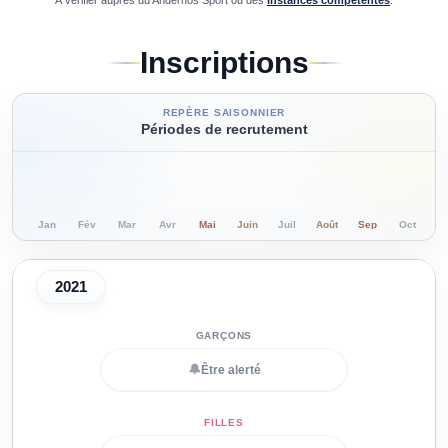
À vérifier auprès du
Andernos Sport
ou des
instances compétentes
.
Inscriptions
REPÈRE SAISONNIER
Périodes de recrutement
Jan
Fév
Mar
Avr
Mai
Juin
Juil
Août
Sep
Oct
N
2021
🔔
Être alerté