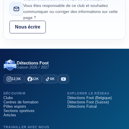
Vous êtes responsable de ce club et souhaitez
communiquer ou corriger des informations sur cette
page ?
Nous écrire
Détections Foot
Saison
2026 / 2027
12,5K
22K
6K
DÉCOUVRIR
EXPLORER LE RÉSEAU
Clubs
Détections Foot (Belgique)
Centres de formation
Détections Foot (Suisse)
Pôles espoirs
Détections Futsal
Sections sportives
Articles
TRAVAILLER AVEC NOUS