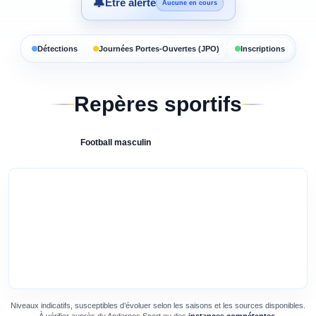
🔔
Être alerté
Aucune en cours
Détections
Journées Portes-Ouvertes (JPO)
Inscriptions
Repères sportifs
Football
masculin
Niveaux indicatifs, susceptibles d’évoluer selon les saisons et les sources disponibles.