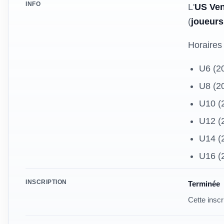
INFO
L'
US Ve
(
joueurs
Horaires 
U6 (20
U8 (20
U10 (2
U12 (
U14 (2
U16 (2
Modalités
INSCRIPTION
Terminée
Cette inscr