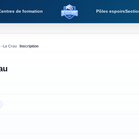
Centres de formation
Pôles espoirs
Sectio
Détections Foot
- La Crau
Inscription
au