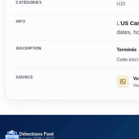
CATÉGORIES
U10
INFO
L'
US Car
dates, ho
Modalités
INSCRIPTION
Terminée
Cette inscr
SOURCE
Voi
Vis
Détections Foot
Saison
2026 / 2027