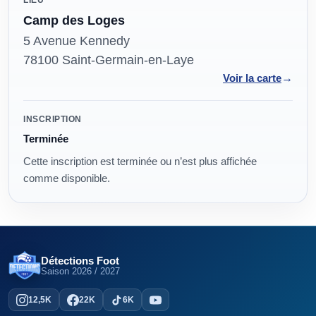
LIEU
Camp des Loges
5 Avenue Kennedy
78100 Saint-Germain-en-Laye
→
Voir la carte
Modalités
INSCRIPTION
Terminée
Cette inscription est terminée ou n’est plus affichée
comme disponible.
Détections Foot
Saison
2026 / 2027
12,5K
22K
6K