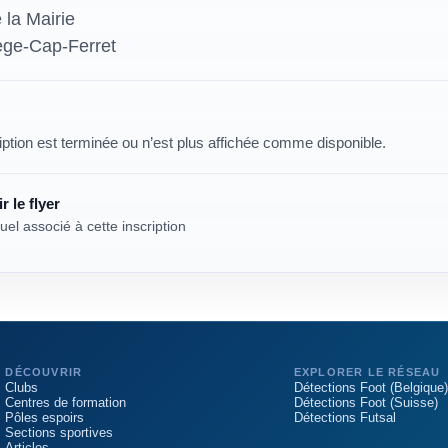
 la Mairie
ge-Cap-Ferret
iption est terminée ou n’est plus affichée comme disponible.
r le flyer
uel associé à cette inscription
DÉCOUVRIR
EXPLORER LE RÉSEAU
Clubs
Détections Foot (Belgique)
Centres de formation
Détections Foot (Suisse)
Pôles espoirs
Détections Futsal
Sections sportives
Articles