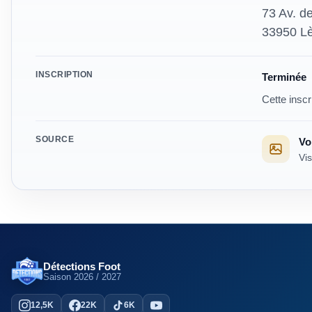
73 Av. de
33950 Lè
Modalités
INSCRIPTION
Terminée
Cette inscr
SOURCE
Voi
Vis
Détections Foot
Saison
2026 / 2027
12,5K
22K
6K