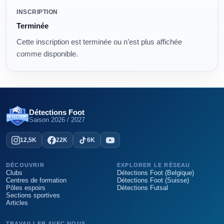
Modalités
INSCRIPTION
Terminée
Cette inscription est terminée ou n’est plus affichée
comme disponible.
Détections Foot
Saison
2026 / 2027
12,5K
22K
6K
DÉCOUVRIR
EXPLORER LE RÉSEAU
Clubs
Détections Foot (Belgique)
Centres de formation
Détections Foot (Suisse)
Pôles espoirs
Détections Futsal
Sections sportives
Articles
TRAVAILLER AVEC NOUS