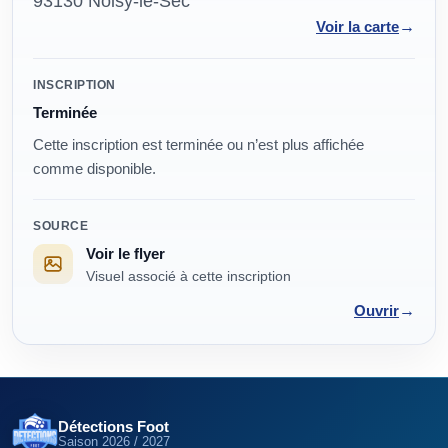
93130 Noisy-le-Sec
→
Voir la carte
Modalités
INSCRIPTION
Terminée
Cette inscription est terminée ou n’est plus affichée
comme disponible.
SOURCE
Voir le flyer
Visuel associé à cette inscription
→
Ouvrir
Détections Foot
Saison
2026 / 2027