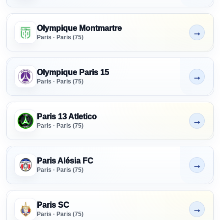
Olympique Montmartre
→
Non indiqué
Paris · Paris (75)
Olympique Paris 15
→
Non indiqué
Paris · Paris (75)
Paris 13 Atletico
→
Non indiqué
Paris · Paris (75)
Paris Alésia FC
→
Non indiqué
Paris · Paris (75)
Paris SC
→
Non indiqué
Paris · Paris (75)