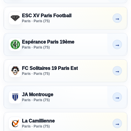
ESC XV Paris Football
→
Non indiqué
Paris · Paris (75)
Espérance Paris 19ème
→
Non indiqué
Paris · Paris (75)
FC Solitaires 19 Paris Est
→
Non indiqué
Paris · Paris (75)
JA Montrouge
→
Non indiqué
Paris · Paris (75)
La Camillienne
→
Non indiqué
Paris · Paris (75)