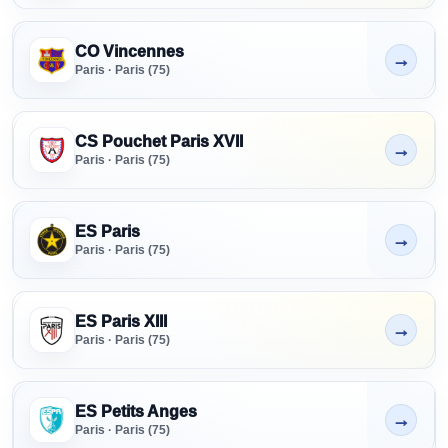
CO Vincennes
→
Non indiqué
Paris · Paris (75)
CS Pouchet Paris XVII
→
Non indiqué
Paris · Paris (75)
ES Paris
→
Non indiqué
Paris · Paris (75)
ES Paris XIII
→
Non indiqué
Paris · Paris (75)
ES Petits Anges
→
Non indiqué
Paris · Paris (75)