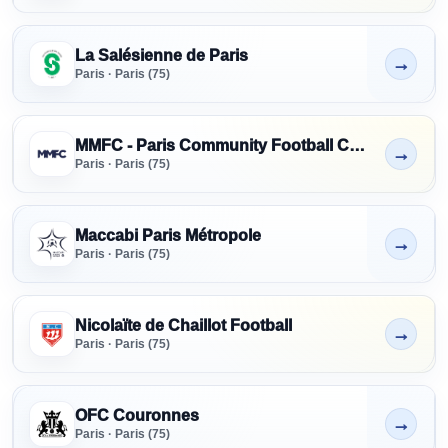
La Salésienne de Paris
→
Non indiqué
Paris · Paris (75)
MMFC - Paris Community Football Club
→
Non indiqué
Paris · Paris (75)
Maccabi Paris Métropole
→
Non indiqué
Paris · Paris (75)
Nicolaïte de Chaillot Football
→
Non indiqué
Paris · Paris (75)
OFC Couronnes
→
Non indiqué
Paris · Paris (75)