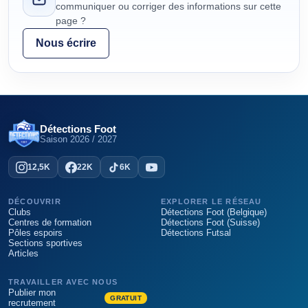
communiquer ou corriger des informations sur cette
page ?
Nous écrire
Détections Foot
Saison
2026 / 2027
12,5K
22K
6K
DÉCOUVRIR
EXPLORER LE RÉSEAU
Clubs
Détections Foot (Belgique)
Centres de formation
Détections Foot (Suisse)
Pôles espoirs
Détections Futsal
Sections sportives
Articles
TRAVAILLER AVEC NOUS
Publier mon
GRATUIT
recrutement