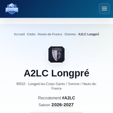
Détections Foot
Accueil
Clubs
Hauts-de-France
Somme
A2LC Longpré
A2LC
Longpré
80510 · Longpré-les-Corps-Saints
/
Somme
/
Hauts-de-
France
Recrutement
#A2LC
2026-2027
Saison