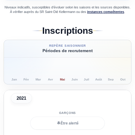
Niveaux indicatifs, susceptibles d’évoluer selon les saisons et les sources disponibles.
À vérifier auprès du
SR Saint-Dié Kellermann
ou des
instances compétentes
.
Inscriptions
REPÈRE SAISONNIER
Périodes de recrutement
Jan
Fév
Mar
Avr
Mai
Juin
Juil
Août
Sep
Oct
N
2021
🔔
Être alerté