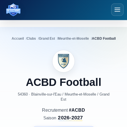
Détections Foot
Accueil
Clubs
Grand Est
Meurthe-et-Moselle
ACBD Football
ACBD
Football
54360 · Blainville-sur-l'Eau
/
Meurthe-et-Moselle
/
Grand
Est
Recrutement
#ACBD
2026-2027
Saison