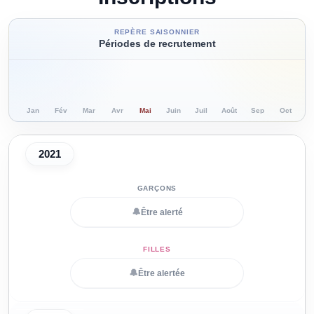
REPÈRE SAISONNIER
Périodes de recrutement
Jan
Fév
Mar
Avr
Mai
Juin
Juil
Août
Sep
Oct
N
2021
🔔
Être alerté
🔔
Être alertée