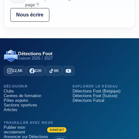
page ?
Nous écrire
Détections Foot
Saison
2026 / 2027
12,5K
22K
6K
DÉCOUVRIR
EXPLORER LE RÉSEAU
Clubs
Détections Foot (Belgique)
Centres de formation
Détections Foot (Suisse)
Pôles espoirs
Détections Futsal
Sections sportives
Articles
TRAVAILLER AVEC NOUS
Publier mon
GRATUIT
recrutement
Annoncer sur Détections