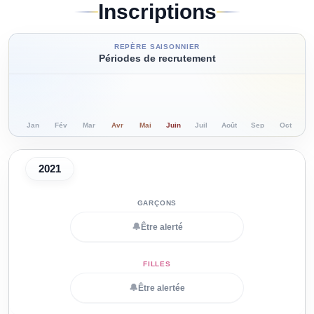
Inscriptions
REPÈRE SAISONNIER
Périodes de recrutement
Jan
Fév
Mar
Avr
Mai
Juin
Juil
Août
Sep
Oct
N
2021
🔔
Être alerté
🔔
Être alertée