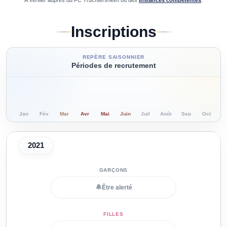
À vérifier auprès du
FC Truchtersheim
ou des
instances compétentes
.
Inscriptions
REPÈRE SAISONNIER
Périodes de recrutement
Jan
Fév
Mar
Avr
Mai
Juin
Juil
Août
Sep
Oct
N
2021
🔔
Être alerté