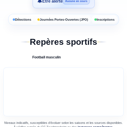
🔔
Être alerté
Aucune en cours
Détections
Journées Portes-Ouvertes (JPO)
Inscriptions
Repères sportifs
Football
masculin
Niveaux indicatifs, susceptibles d’évoluer selon les saisons et les sources disponibles.