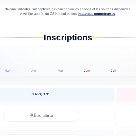
Niveaux indicatifs, susceptibles d’évoluer selon les saisons et les sources disponibles.
À vérifier auprès du
CS Neuhof
ou des
instances compétentes
.
Inscriptions
Mar
Avr
Mai
Juin
Juil
GARÇONS
🔔
Être alerté