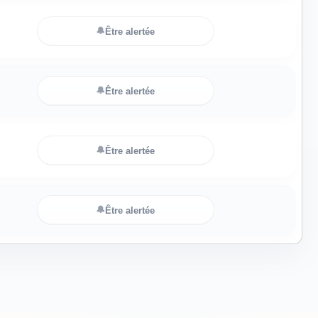
🔔
Être alertée
🔔
Être alertée
🔔
Être alertée
🔔
Être alertée