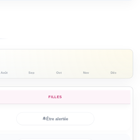
Août
Sep
Oct
Nov
Déc
FILLES
🔔
Être alertée