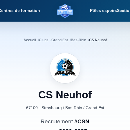
Centres de formation
Pôles espoirs
Sectio
Détections Foot
Accueil
Clubs
Grand Est
Bas-Rhin
CS Neuhof
CS
Neuhof
67100 · Strasbourg
/
Bas-Rhin
/
Grand Est
Recrutement
#CSN