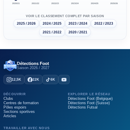
2020/21
2021/22
2022/23
2023/24
2024/25
2025/26
VOIR LE CLASSEMENT COMPLET PAR SAISON
2025 / 2026
2024 / 2025
2023 / 2024
2022 / 2023
2021 / 2022
2020 / 2021
Détections Foot
Saison
2026 / 2027
12,5K
22K
6K
DÉCOUVRIR
EXPLORER LE RÉSEAU
Clubs
Détections Foot (Belgique)
Centres de formation
Détections Foot (Suisse)
Pôles espoirs
Détections Futsal
Sections sportives
Articles
TRAVAILLER AVEC NOUS