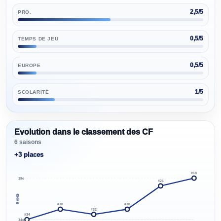
2,5/5
PRO.
0,5/5
TEMPS DE JEU
0,5/5
EUROPE
1/5
SCOLARITÉ
Evolution dans le classement des CF
6
saison
s
+3 places
Évolution des positions
#
18
18e
#
21
RANG
#
30
#
30
#
32
#
34
34e