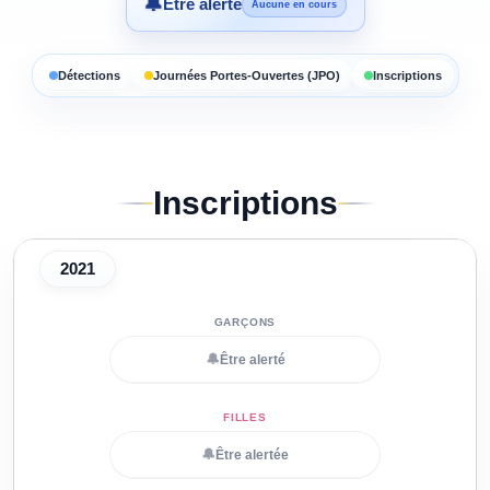
🔔
Être alerté
Aucune en cours
Détections
Journées Portes-Ouvertes (JPO)
Inscriptions
Inscriptions
2021
🔔
Être alerté
🔔
Être alertée