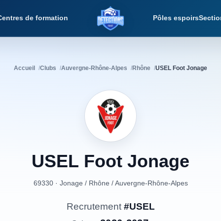
Centres de formation
Pôles espoirs
Sectio
Détections Foot
Accueil
Clubs
Auvergne-Rhône-Alpes
Rhône
USEL Foot Jonage
USEL
Foot
Jonage
69330 · Jonage
/
Rhône
/
Auvergne-Rhône-Alpes
Recrutement
#USEL