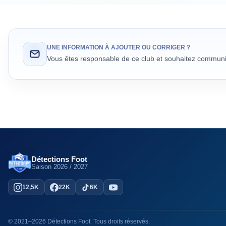
UNE INFORMATION À AJOUTER OU CORRIGER ?
Vous êtes responsable de ce club et souhaitez communiq
Détections Foot
Saison
2026 / 2027
12,5K
22K
6K
©
2021
–
2026
Détections Foot
. Tous droits réservés.