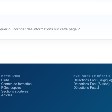
uer ou corriger des informations sur cette page ?
DÉCOUVRIR
EXPLORER LE RÉSEAU
Clubs
Détections Foot (Belgique)
Centres de formation
Détections Foot (Suisse)
Pôles espoirs
Détections Futsal
Sections sportives
Articles