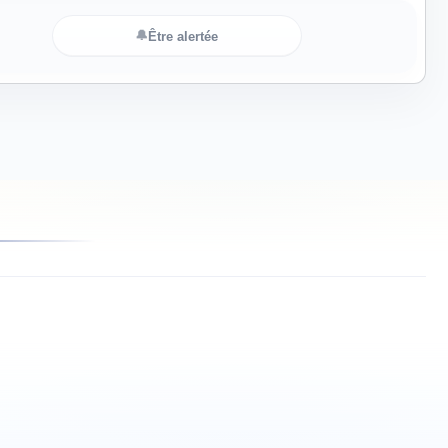
🔔
Être alertée