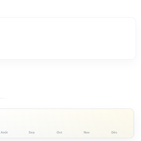
Août
Sep
Oct
Nov
Déc