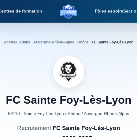
Centres de formation
Pôles espoirs
Sectio
Détections Foot
Accueil
Clubs
Auvergne-Rhône-Alpes
Rhône
FC Sainte Foy-Lès-Lyon
FC
Sainte
Foy-Lès-Lyon
69110 · Sainte Foy-Lès-Lyon
/
Rhône
/
Auvergne-Rhône-Alpes
Recrutement
FC Sainte Foy-Lès-Lyon