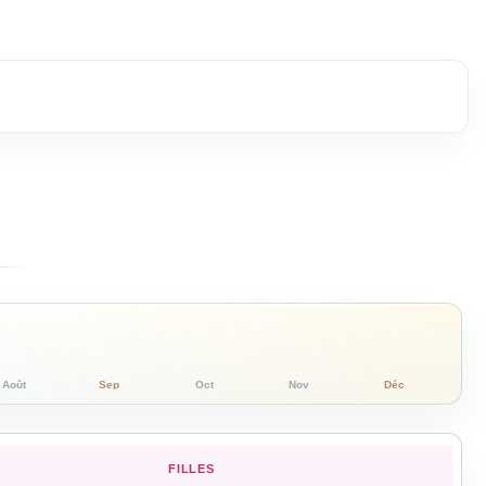
Août
Sep
Oct
Nov
Déc
FILLES