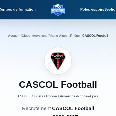
Centres de formation
Pôles espoirs
Sectio
Détections Foot
Accueil
Clubs
Auvergne-Rhône-Alpes
Rhône
CASCOL Football
CASCOL
Football
69600 · Oullins
/
Rhône
/
Auvergne-Rhône-Alpes
Recrutement
CASCOL Football