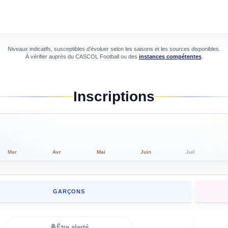
Niveaux indicatifs, susceptibles d’évoluer selon les saisons et les sources disponibles.
À vérifier auprès du
CASCOL Football
ou des
instances compétentes
.
Inscriptions
Mar
Avr
Mai
Juin
Juil
GARÇONS
🔔
Être alerté