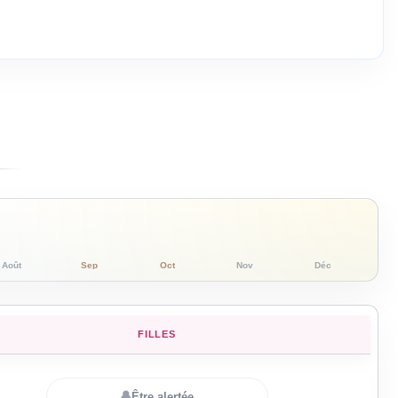
Août
Sep
Oct
Nov
Déc
FILLES
🔔
Être alertée