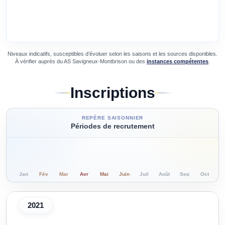
Niveaux indicatifs, susceptibles d’évoluer selon les saisons et les sources disponibles.
À vérifier auprès du
AS Savigneux-Montbrison
ou des
instances compétentes
.
Inscriptions
REPÈRE SAISONNIER
Périodes de recrutement
Jan
Fév
Mar
Avr
Mai
Juin
Juil
Août
Sep
Oct
N
2021